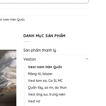
st nam Hàn Quốc
DANH MỤC SẢN PHẨM
Sản phẩm thanh lý
Veston
Vest nam Hàn Quốc
Măng tô, blazer
Vest kim sa, Ca Sĩ, MC
Quần tây, sơ mi, áo thun
Vest ông sui, trung niên
Vest nữ