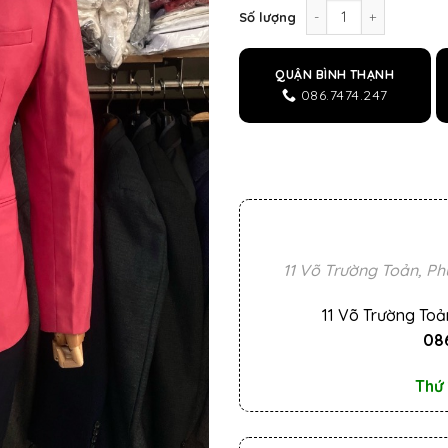
Áo vest nam màu hồn
Số lượng
QUẬN BÌNH THẠNH
086.7474.247
11 Võ Trường Toản, Ph
11 Võ Trường Toả
086
Thứ 