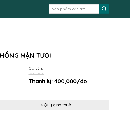
Tìm
kiếm:
 HỒNG MẬN TƯƠI
Giá bán:
750,000
Thanh lý: 400,000/áo
» Quy định thuê