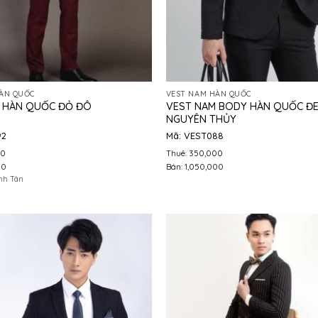
ÀN QUỐC
VEST NAM HÀN QUỐC
VEST NAM BODY HÀN QUỐC Đ
 HÀN QUỐC ĐỎ ĐÔ
NGUYÊN THỦY
92
Mã: VEST088
00
Thuê: 350,000
00
Bán: 1,050,000
ình Tân