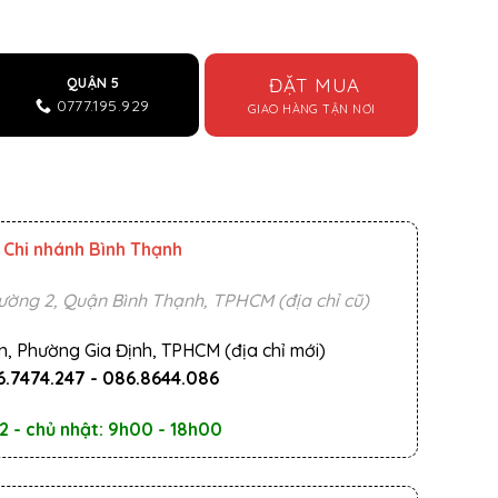
g mận tươi số lượng
ĐẶT MUA
QUẬN 5
0777.195.929
GIAO HÀNG TẬN NƠI
Chi nhánh Bình Thạnh
ường 2, Quận Bình Thạnh, TPHCM (địa chỉ cũ)
n, Phường Gia Định, TPHCM (địa chỉ mới)
.7474.247
-
086.8644.086
2 - chủ nhật: 9h00 - 18h00