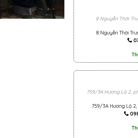
8 Nguyễn Thời Tru
8 Nguyễn Thời Tru
0
Th
759/3A Hương Lộ 2, ph
759/3A Hương Lộ 2, 
098
Th