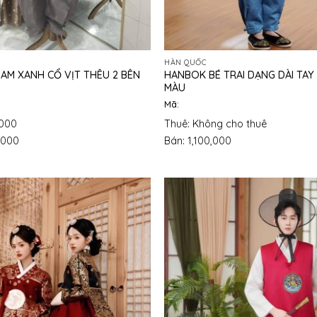
HÀN QUỐC
AM XANH CỔ VỊT THÊU 2 BÊN
HANBOK BÉ TRAI DẠNG DÀI TAY
MÀU
Mã:
,000
Thuê: Không cho thuê
,000
Bán: 1,100,000