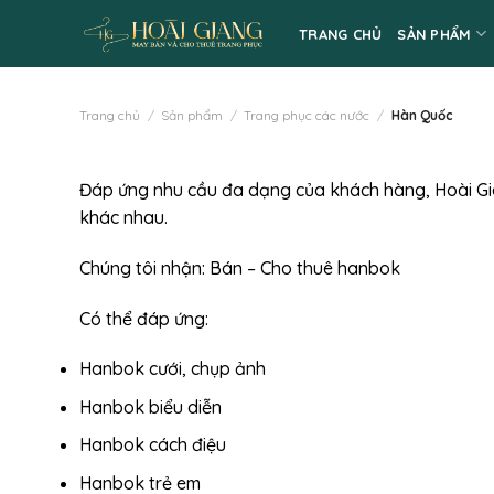
Skip
TRANG CHỦ
SẢN PHẨM
to
content
Trang chủ
/
Sản phẩm
/
Trang phục các nước
/
Hàn Quốc
Đáp ứng nhu cầu đa dạng của khách hàng, Hoài G
khác nhau.
Chúng tôi nhận: Bán – Cho
thuê hanbok
Có thể đáp ứng:
Hanbok cưới, chụp ảnh
Hanbok biểu diễn
Hanbok cách điệu
Hanbok trẻ em