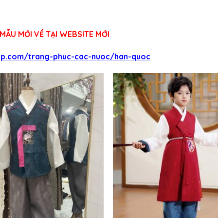
MẪU MỚI VỀ TẠI WEBSITE MỚI
op.com/trang-phuc-cac-nuoc/han-quoc