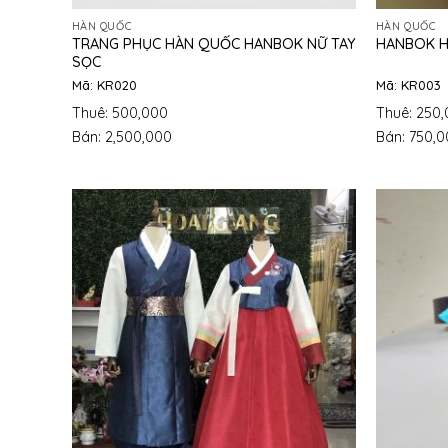
HÀN QUỐC
HÀN QUỐC
TRANG PHỤC HÀN QUỐC HANBOK NỮ TAY
HANBOK H
SỌC
Mã: KR020
Mã: KR003
Thuê: 500,000
Thuê: 250
Bán: 2,500,000
Bán: 750,