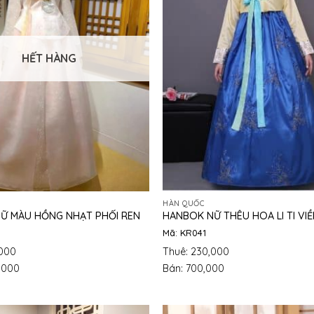
HẾT HÀNG
HÀN QUỐC
Ữ MÀU HỒNG NHẠT PHỐI REN
HANBOK NỮ THÊU HOA LI TI VI
Mã: KR041
,000
Thuê: 230,000
,000
Bán: 700,000