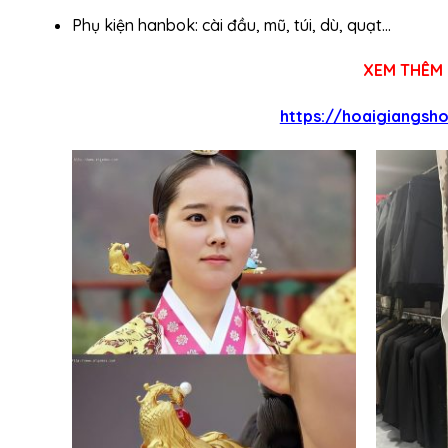
Phụ kiện hanbok: cài đầu, mũ, túi, dù, quạt…
XEM THÊM 
https://hoaigiangsh