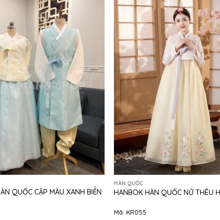
HÀN QUỐC
ÀN QUỐC CẶP MÀU XANH BIỂN
HANBOK HÀN QUỐC NỮ THÊU 
Mã: KR055