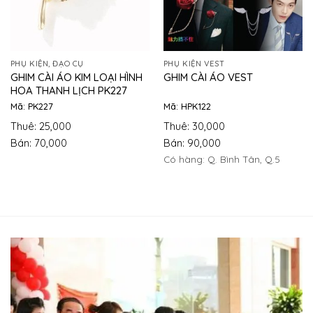
PHỤ KIỆN, ĐẠO CỤ
PHỤ KIỆN VEST
GHIM CÀI ÁO KIM LOẠI HÌNH
GHIM CÀI ÁO VEST
HOA THANH LỊCH PK227
Mã: PK227
Mã: HPK122
Thuê: 25,000
Thuê: 30,000
Bán: 70,000
Bán: 90,000
Có hàng: Q. Bình Tân, Q.5