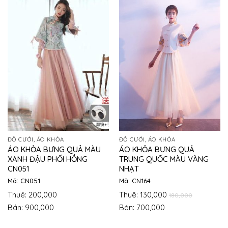
ĐỒ CƯỚI, ÁO KHỎA
ĐỒ CƯỚI, ÁO KHỎA
ÁO KHỎA BƯNG QUẢ MÀU
ÁO KHỎA BƯNG QUẢ
XANH ĐẬU PHỐI HỒNG
TRUNG QUỐC MÀU VÀNG
CN051
NHẠT
Mã: CN051
Mã: CN164
Thuê: 200,000
Thuê: 130,000
180,000
Bán: 900,000
Bán: 700,000