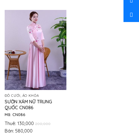
ĐỒ CƯỚI, ÁO KHỎA
SƯỜN XÁM NỮ TRUNG
QUỐC CN086
Mã: CN086
Thuê: 130,000
200,000
Bán: 580,000