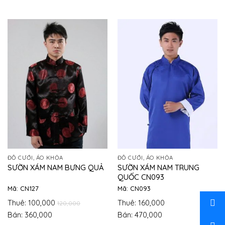
ĐỒ CƯỚI, ÁO KHỎA
ĐỒ CƯỚI, ÁO KHỎA
SƯỜN XÁM NAM TRUNG
SƯỜN XÁM NAM BƯNG QUẢ
QUỐC CN093
Mã: CN127
Mã: CN093
Thuê: 100,000
Thuê: 160,000
120,000
Bán: 360,000
Bán: 470,000