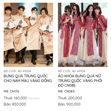
ĐỒ CƯỚI, ÁO KHỎA
ĐỒ CƯỚI, ÁO KHỎA
BƯNG QUẢ TRUNG QUỐC
ÁO KHỎA BƯNG QUẢ NỮ
CHO NAM MÀU VÀNG ĐỒNG
TRUNG QUỐC VÀNG PHỐI
ĐỎ CN085
Mã: CN176
Mã: CN085
Thuê: 160,000
Thuê: 200,000
180,000
Bán: 850,000
Bán: 900,000