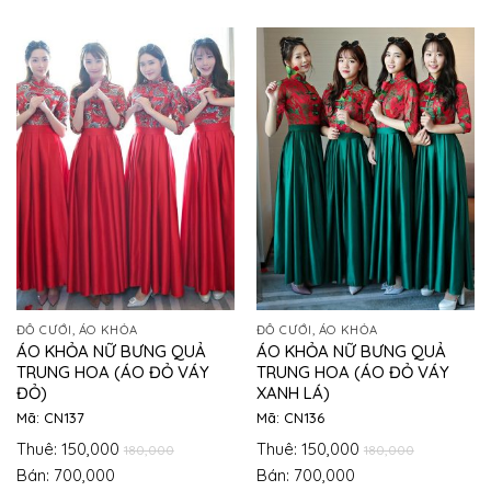
ĐỒ CƯỚI, ÁO KHỎA
ĐỒ CƯỚI, ÁO KHỎA
ÁO KHỎA NỮ BƯNG QUẢ
ÁO KHỎA NỮ BƯNG QUẢ
TRUNG HOA (ÁO ĐỎ VÁY
TRUNG HOA (ÁO ĐỎ VÁY
ĐỎ)
XANH LÁ)
Mã: CN137
Mã: CN136
Thuê: 150,000
Thuê: 150,000
180,000
180,000
Bán: 700,000
Bán: 700,000