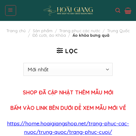
Skip
to
content
Trang chủ
/
Sản phẩm
/
Trang phục các nước
/
Trung Quốc
/
Đồ cưới, áo Khỏa
/
Áo khỏa bưng quả
LỌC
SHOP ĐÃ CẬP NHẬT THÊM MẪU MỚI
BẤM VÀO LINK BÊN DƯỚI ĐỂ XEM MẪU MỚI VỀ
https://home.hoaigiangshop.net/trang-phuc-cac-
nuoc/trung-quoc/trang-phuc-cuoi/