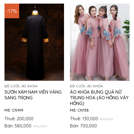
-17%
ĐỒ CƯỚI, ÁO KHỎA
ĐỒ CƯỚI, ÁO KHỎA
SƯỜN XÁM NAM VIỀN VÀNG
ÁO KHỎA BƯNG QUẢ NỮ
SANG TRỌNG
TRUNG HOA (ÁO HỒNG VÁY
HỒNG)
Mã: CN149
Mã: CN138
Thuê: 200,000
Thuê: 130,000
180,000
Bán: 580,000
Bán: 700,000
700,000