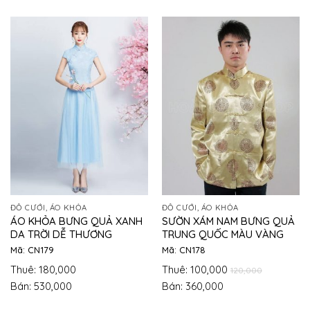
ĐỒ CƯỚI, ÁO KHỎA
ĐỒ CƯỚI, ÁO KHỎA
ÁO KHỎA BƯNG QUẢ XANH
SƯỜN XÁM NAM BƯNG QUẢ
DA TRỜI DỄ THƯƠNG
TRUNG QUỐC MÀU VÀNG
Mã: CN179
Mã: CN178
Thuê: 180,000
Thuê: 100,000
120,000
Bán: 530,000
Bán: 360,000