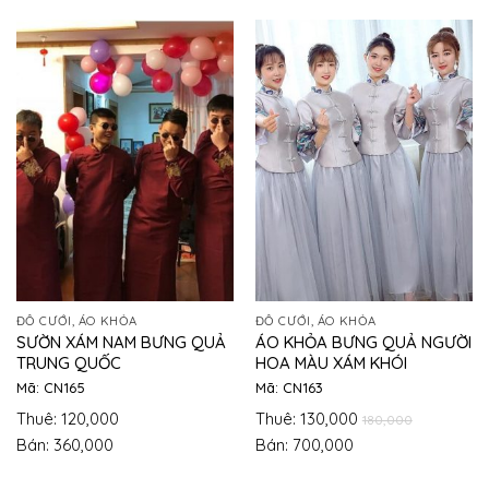
ĐỒ CƯỚI, ÁO KHỎA
ĐỒ CƯỚI, ÁO KHỎA
SƯỜN XÁM NAM BƯNG QUẢ
ÁO KHỎA BƯNG QUẢ NGƯỜI
TRUNG QUỐC
HOA MÀU XÁM KHÓI
Mã: CN165
Mã: CN163
Thuê: 120,000
Thuê: 130,000
180,000
Bán: 360,000
Bán: 700,000