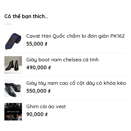
Có thể bạn thích…
Cavat Hàn Quốc chấm bi đơn giản PK162
55,000
₫
Giày boot nam chelsea cá tính
490,000
₫
Giày tây nam cao cổ cột dây có khóa kéo
550,000
₫
Ghim cài áo vest
90,000
₫