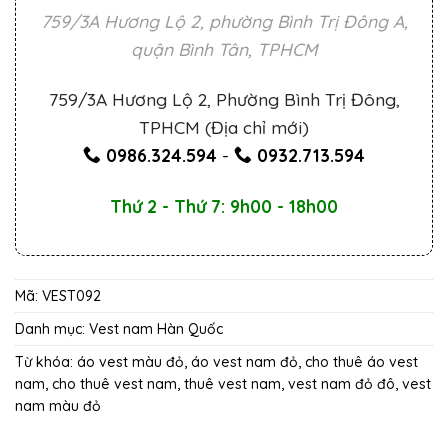
759/3A Hương Lộ 2, phường Bình Trị Đông A,
quận Bình Tân, TPHCM
759/3A Hương Lộ 2, Phường Bình Trị Đông,
TPHCM (Địa chỉ mới)
0986.324.594
-
0932.713.594
Thứ 2 - Thứ 7: 9h00 - 18h00
Mã:
VEST092
Danh mục:
Vest nam Hàn Quốc
Từ khóa:
áo vest màu đỏ
,
áo vest nam đỏ
,
cho thuê áo vest
nam
,
cho thuê vest nam
,
thuê vest nam
,
vest nam đỏ đô
,
vest
nam màu đỏ