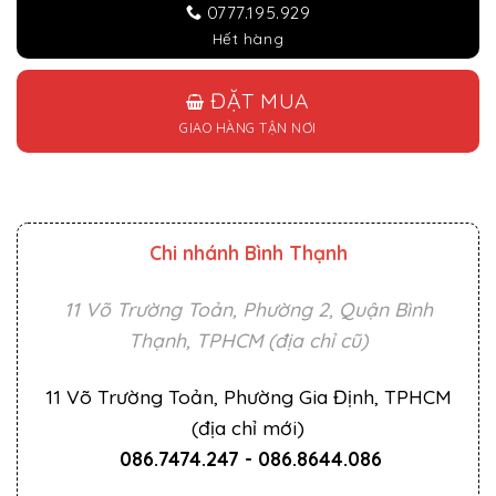
0777.195.929
Hết hàng
ĐẶT MUA
GIAO HÀNG TẬN NƠI
Chi nhánh Bình Thạnh
11 Võ Trường Toản, Phường 2, Quận Bình
Thạnh, TPHCM (địa chỉ cũ)
11 Võ Trường Toản, Phường Gia Định, TPHCM
(địa chỉ mới)
086.7474.247
-
086.8644.086