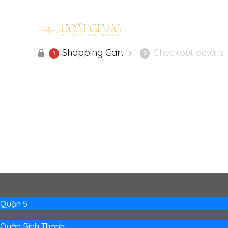
Shopping Cart
Checkout details
1
2
Quận 5
Quận Bình Thạnh