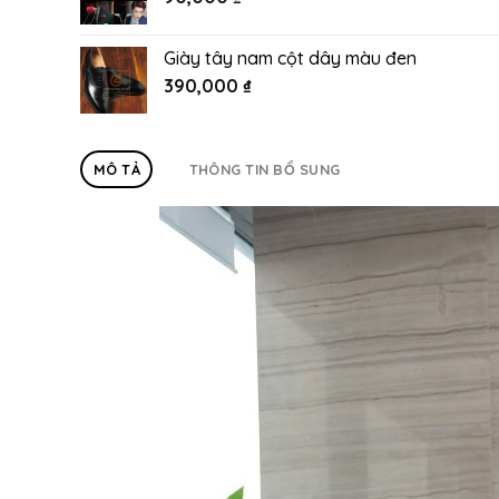
Giày tây nam cột dây màu đen
390,000
₫
MÔ TẢ
THÔNG TIN BỔ SUNG