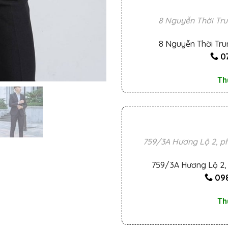
8 Nguyễn Thời Tru
8 Nguyễn Thời Tru
0
Th
759/3A Hương Lộ 2, ph
759/3A Hương Lộ 2, 
098
Th