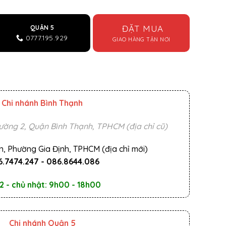
ĐẶT MUA
QUẬN 5
0777.195.929
GIAO HÀNG TẬN NƠI
Chi nhánh Bình Thạnh
ường 2, Quận Bình Thạnh, TPHCM (địa chỉ cũ)
n, Phường Gia Định, TPHCM (địa chỉ mới)
.7474.247
-
086.8644.086
2 - chủ nhật: 9h00 - 18h00
Chi nhánh Quận 5