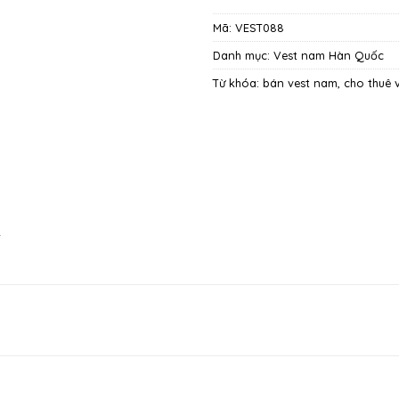
Mã:
VEST088
Danh mục:
Vest nam Hàn Quốc
Từ khóa:
bán vest nam
,
cho thuê 
2