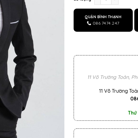
QUẬN BÌNH THẠNH
086.7474.247
11 Võ Trường Toản, Ph
11 Võ Trường Toả
086
Thứ 