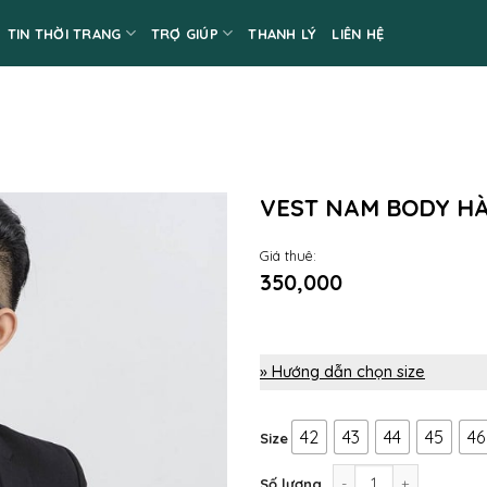
TIN THỜI TRANG
TRỢ GIÚP
THANH LÝ
LIÊN HỆ
VEST NAM BODY H
Giá thuê:
350,000
» Hướng dẫn chọn size
42
43
44
45
46
Size
Vest nam body Hàn Q
Số lượng