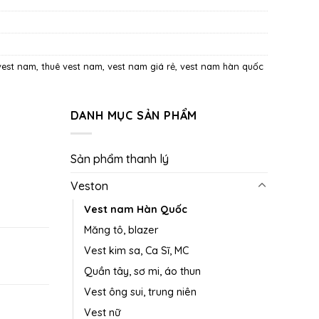
vest nam
,
thuê vest nam
,
vest nam giá rẻ
,
vest nam hàn quốc
DANH MỤC SẢN PHẨM
Sản phẩm thanh lý
Veston
Vest nam Hàn Quốc
Măng tô, blazer
Vest kim sa, Ca Sĩ, MC
Quần tây, sơ mi, áo thun
Vest ông sui, trung niên
Vest nữ