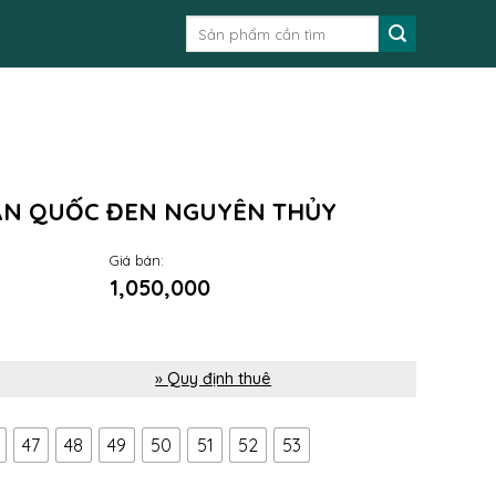
Tìm
kiếm:
ÀN QUỐC ĐEN NGUYÊN THỦY
Giá bán:
1,050,000
» Quy định thuê
47
48
49
50
51
52
53
uốc đen nguyên thủy số lượng