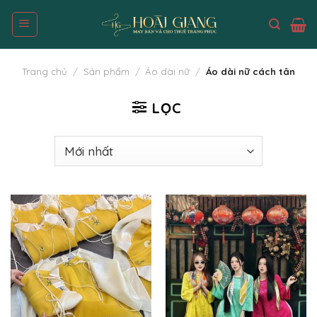
Skip
to
content
Trang chủ
/
Sản phẩm
/
Áo dài nữ
/
Áo dài nữ cách tân
LỌC