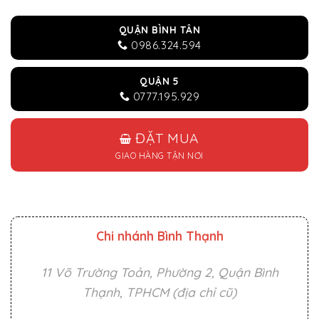
QUẬN BÌNH TÂN
0986.324.594
QUẬN 5
0777.195.929
ĐẶT MUA
GIAO HÀNG TẬN NƠI
Chi nhánh Bình Thạnh
11 Võ Trường Toản, Phường 2, Quận Bình
Thạnh, TPHCM (địa chỉ cũ)