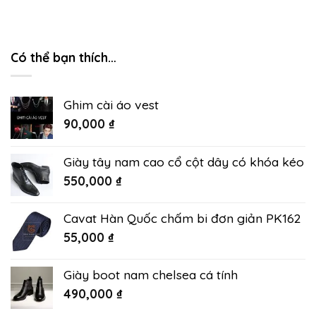
Có thể bạn thích…
Ghim cài áo vest
90,000
₫
Giày tây nam cao cổ cột dây có khóa kéo
550,000
₫
Cavat Hàn Quốc chấm bi đơn giản PK162
55,000
₫
Giày boot nam chelsea cá tính
490,000
₫