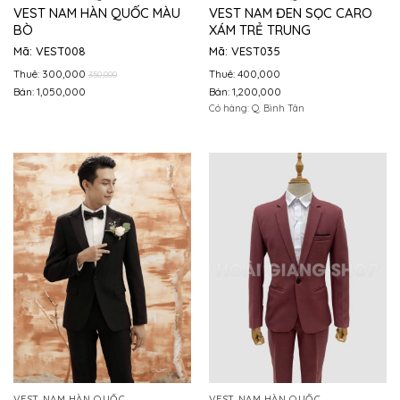
VEST NAM HÀN QUỐC MÀU
VEST NAM ĐEN SỌC CARO
BÒ
XÁM TRẺ TRUNG
Mã: VEST008
Mã: VEST035
Thuê: 300,000
Thuê: 400,000
350,000
Bán: 1,050,000
Bán: 1,200,000
Có hàng: Q. Bình Tân
VEST NAM HÀN QUỐC
VEST NAM HÀN QUỐC