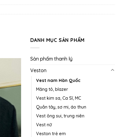
DANH MỤC SẢN PHẨM
Sản phẩm thanh lý
Veston
Vest nam Hàn Quốc
Măng tô, blazer
Vest kim sa, Ca Sĩ, MC
Quần tây, sơ mi, áo thun
Vest ông sui, trung niên
Vest nữ
Veston trẻ em