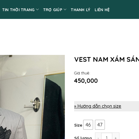
TIN THỜI TRANG
TRỢ GIÚP
THANH LÝ
LIÊN HỆ
VEST NAM XÁM SÁN
Giá thuê:
450,000
» Hướng dẫn chọn size
46
47
Size
Vest nam xám sáng kẻ
Số lượng