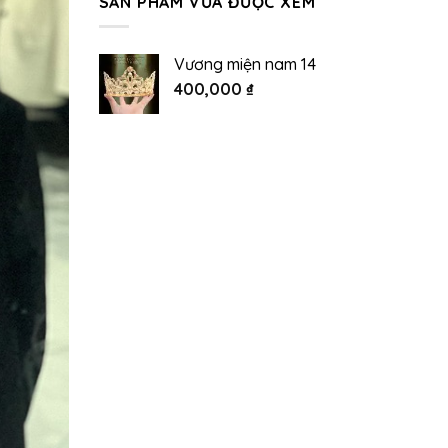
SẢN PHẨM VỪA ĐƯỢC XEM
Vương miện nam 14
400,000
₫