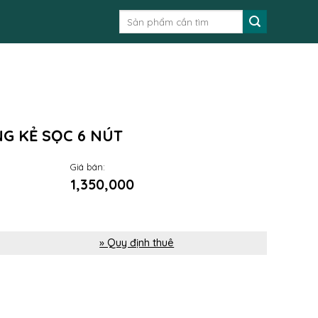
Tìm
kiếm:
G KẺ SỌC 6 NÚT
Giá bán:
1,350,000
» Quy định thuê
 sọc 6 nút số lượng