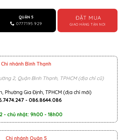
ĐẶT MUA
QUẬN 5
0777.195.929
GIAO HÀNG TẬN NƠI
Chi nhánh Bình Thạnh
ường 2, Quận Bình Thạnh, TPHCM (địa chỉ cũ)
n, Phường Gia Định, TPHCM (địa chỉ mới)
.7474.247
-
086.8644.086
2 - chủ nhật: 9h00 - 18h00
Chi nhánh Quận 5