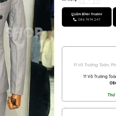
QUẬN BÌNH THẠNH
086.7474.247
11 Võ Trường Toản, Ph
11 Võ Trường Toả
086
Thứ 