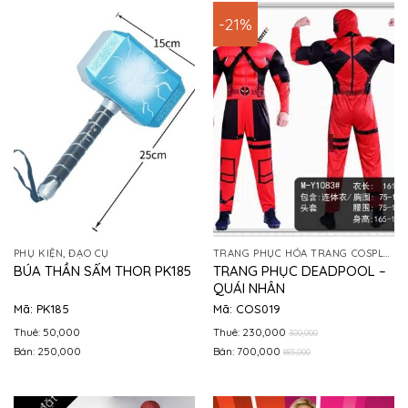
-21%
PHỤ KIỆN, ĐẠO CỤ
TRANG PHỤC HÓA TRANG COSPLAY
TRANG PHỤC DEADPOOL –
BÚA THẦN SẤM THOR PK185
QUÁI NHÂN
Mã: PK185
Mã: COS019
Thuê: 50,000
Thuê: 230,000
300,000
Bán: 250,000
Bán: 700,000
885,000