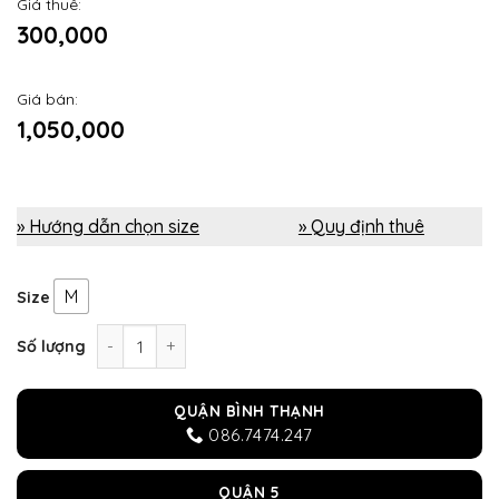
Giá thuê:
300,000
Giá bán:
1,050,000
» Hướng dẫn chọn size
» Quy định thuê
M
Size
Trang phục người nhện Spiderman PS4 số lượng
Số lượng
QUẬN BÌNH THẠNH
086.7474.247
QUẬN 5