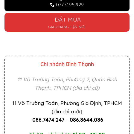
0777.195.929
ĐẶT MUA
GIAO HÀNG TẬN NƠI
Chi nhánh Bình Thạnh
11 Võ Trường Toản, Phường 2, Quận Bình
Thạnh, TPHCM (địa chỉ cũ)
11 Võ Trường Toản, Phường Gia Định, TPHCM
(địa chỉ mới)
086.7474.247
-
086.8644.086