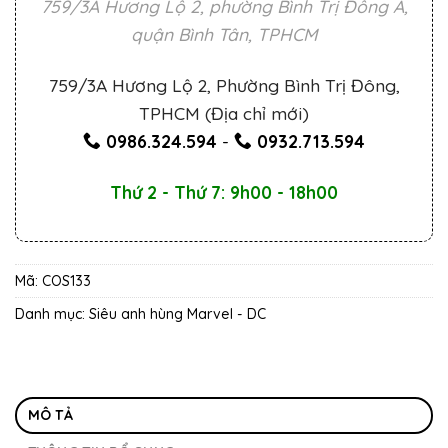
759/3A Hương Lộ 2, phường Bình Trị Đông A,
quận Bình Tân, TPHCM
759/3A Hương Lộ 2, Phường Bình Trị Đông,
TPHCM (Địa chỉ mới)
0986.324.594
-
0932.713.594
Thứ 2 - Thứ 7: 9h00 - 18h00
Mã:
COS133
Danh mục:
Siêu anh hùng Marvel - DC
MÔ TẢ