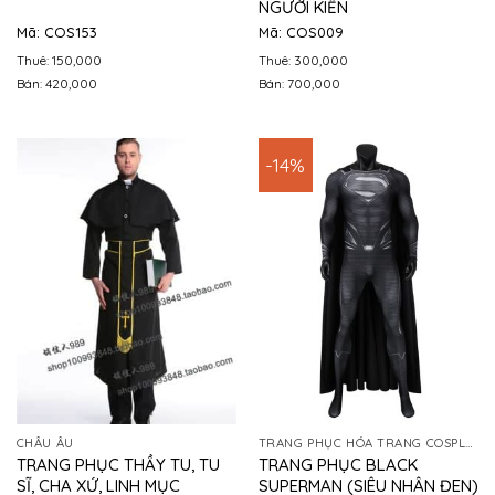
NGƯỜI KIẾN
Mã: COS153
Mã: COS009
Thuê: 150,000
Thuê: 300,000
Bán: 420,000
Bán: 700,000
-14%
CHÂU ÂU
TRANG PHỤC HÓA TRANG COSPLAY
TRANG PHỤC THẦY TU, TU
TRANG PHỤC BLACK
SĨ, CHA XỨ, LINH MỤC
SUPERMAN (SIÊU NHÂN ĐEN)