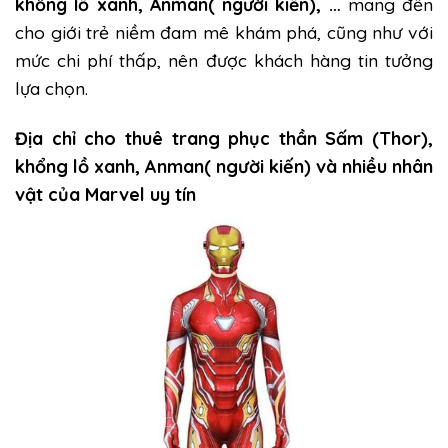
khổng lồ xanh, Anman( người kiến), …
mang đến
cho giới trẻ niềm đam mê khám phá, cũng như với
mức chi phí thấp, nên được khách hàng tin tưởng
lựa chọn.
Địa chỉ cho thuê trang phục
thần Sấm (Thor),
khổng lồ xanh, Anman( người kiến) và nhiều nhân
vật của Marvel uy tín