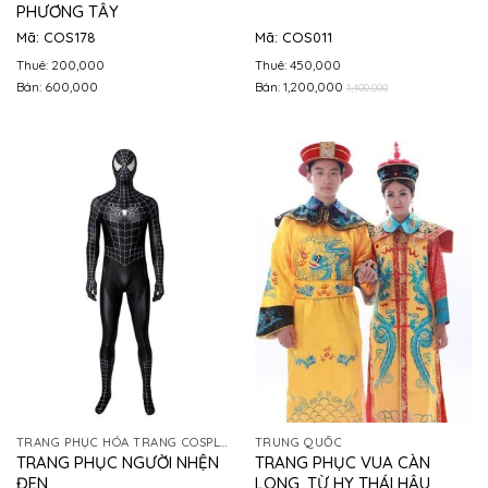
PHƯƠNG TÂY
Mã: COS178
Mã: COS011
Thuê: 200,000
Thuê: 450,000
Bán: 600,000
Bán: 1,200,000
1,400,000
TRANG PHỤC HÓA TRANG COSPLAY
TRUNG QUỐC
TRANG PHỤC NGƯỜI NHỆN
TRANG PHỤC VUA CÀN
ĐEN
LONG, TỪ HY THÁI HẬU