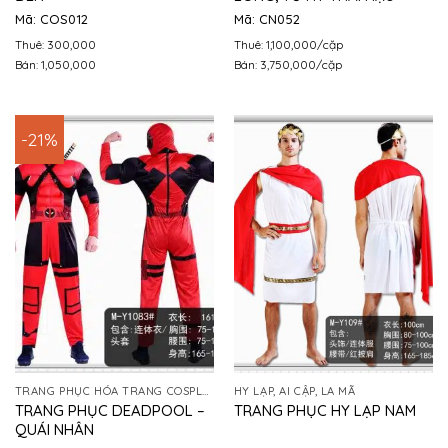
Mã: COS012
Mã: CN052
Thuê: 300,000
Thuê: 1,100,000/cặp
Bán: 1,050,000
Bán: 3,750,000/cặp
-21%
TRANG PHỤC HÓA TRANG COSPLAY
HY LẠP, AI CẬP, LA MÃ
TRANG PHỤC DEADPOOL –
TRANG PHỤC HY LẠP NAM
QUÁI NHÂN