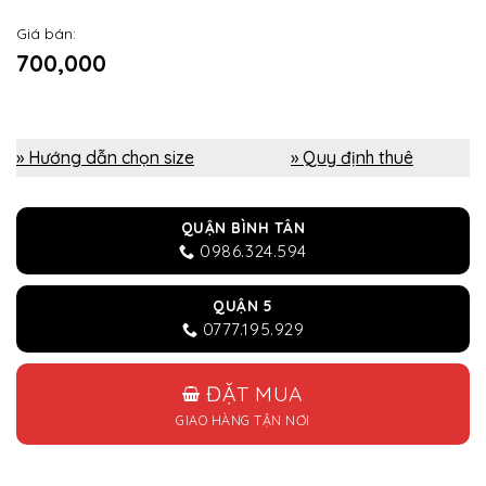
Giá bán:
700,000
» Hướng dẫn chọn size
» Quy định thuê
QUẬN BÌNH TÂN
0986.324.594
QUẬN 5
0777.195.929
ĐẶT MUA
GIAO HÀNG TẬN NƠI