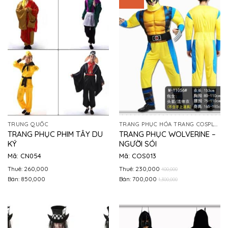
TRUNG QUỐC
TRANG PHỤC HÓA TRANG COSPLAY
TRANG PHỤC PHIM TÂY DU
TRANG PHỤC WOLVERINE –
KÝ
NGƯỜI SÓI
Mã: CN054
Mã: COS013
Thuê: 260,000
Thuê: 230,000
400,000
Bán: 850,000
Bán: 700,000
1,300,000