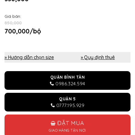
Giá bán:
850,000
700,000/bộ
» Hướng dẫn chọn size
» Quy định thuê
QUẬN BÌNH TÂN
0986.324.594
QUẬN 5
0777.195.929
ĐẶT MUA
GIAO HÀNG TẬN NƠI