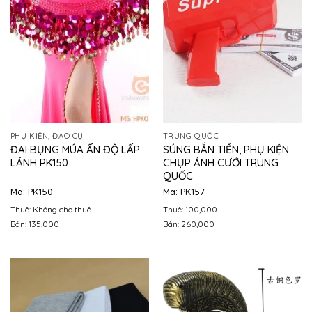
PHỤ KIỆN, ĐẠO CỤ
TRUNG QUỐC
ĐAI BỤNG MÚA ẤN ĐỘ LẤP
SÚNG BẮN TIỀN, PHỤ KIỆN
LÁNH PK150
CHỤP ẢNH CƯỚI TRUNG
QUỐC
Mã: PK150
Mã: PK157
Thuê: Không cho thuê
Thuê: 100,000
Bán: 135,000
Bán: 260,000