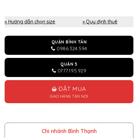
» Hướng dẫn chọn size
» Quy định thuê
QUẬN BÌNH TÂN
0986.324.594
QUẬN 5
0777.195.929
ĐẶT MUA
GIAO HÀNG TẬN NƠI
Chi nhánh Bình Thạnh