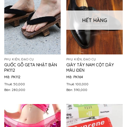
HẾT HÀNG
PHỤ KIỆN, ĐẠO CỤ
PHỤ KIỆN, ĐẠO CỤ
GUỐC GỖ GETA NHẬT BẢN
GIÀY TÂY NAM CỘT DÂY
PK112
MÀU ĐEN
Mã: PK112
Mã: PK164
Thuê: 50,000
Thuê: 100,000
Bán: 280,000
Bán: 390,000