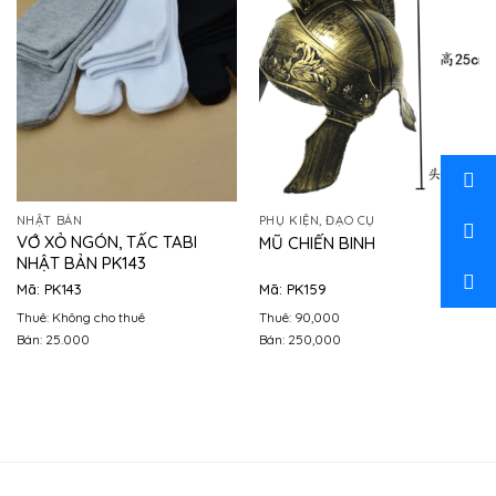
NHẬT BẢN
PHỤ KIỆN, ĐẠO CỤ
VỚ XỎ NGÓN, TẤC TABI
MŨ CHIẾN BINH
NHẬT BẢN PK143
Mã: PK143
Mã: PK159
Thuê: Không cho thuê
Thuê: 90,000
Bán: 25.000
Bán: 250,000