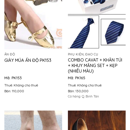
ẤN ĐỘ
PHỤ KIỆN, ĐẠO CỤ
COMBO CAVAT + KHĂN TÚI
GIÀY MÚA ẤN ĐỘ PK153
+ KHUY MĂNG SET + KẸP
(NHIỀU MÀU)
Mã: PK153
Mã: PK165
Thuê: Không cho thuê
Thuê: Không cho thuê
Bán: 110,000
Bán: 130,000
Có hàng: Q. Bình Tân