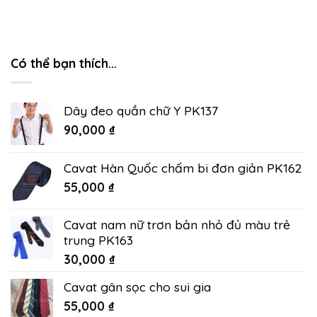
Có thể bạn thích…
Dây đeo quần chữ Y PK137
90,000
₫
Cavat Hàn Quốc chấm bi đơn giản PK162
55,000
₫
Cavat nam nữ trơn bản nhỏ đủ màu trẻ
trung PK163
30,000
₫
Cavat gân sọc cho sui gia
55,000
₫