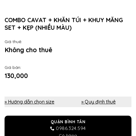
COMBO CAVAT + KHĂN TÚI + KHUY MĂNG
SET + KẸP (NHIỀU MÀU)
Giá thuê:
Không cho thuê
Giá bán:
130,000
» Hướng dẫn chọn size
» Quy định thuê
QUẬN BÌNH TÂN
0986.324.594
Có hàng