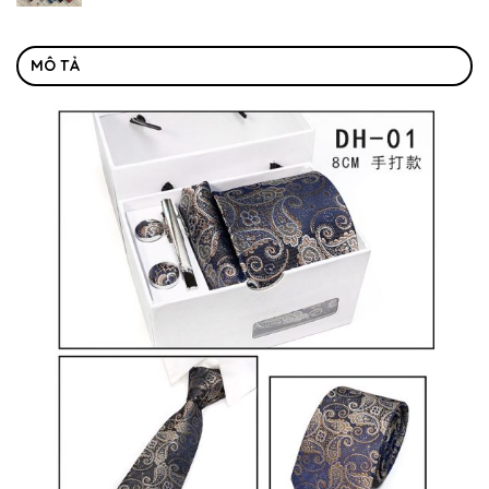
MÔ TẢ