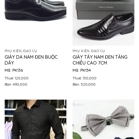
PHỤ KIỆN, ĐẠO CỤ
PHỤ KIỆN, ĐẠO CỤ
GIÀY DA NAM ĐEN BUỘC
GIÀY TÂY NAM ĐEN TĂNG
DÂY
CHIỀU CAO 7CM
Mã: PK136
Mã: PK134
Thuê: 120,000
Thuê: 130,000
Bán: 490,000
Bán: 520,000