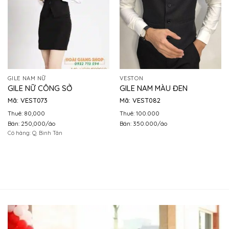
GILE NAM NỮ
VESTON
GILE NỮ CÔNG SỞ
GILE NAM MÀU ĐEN
Mã: VEST073
Mã: VEST082
Thuê: 80,000
Thuê: 100.000
Bán: 250,000/áo
Bán: 350.000/áo
Có hàng: Q. Bình Tân