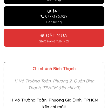
QUẬN 5
0777.195.929
Hết hàng
ĐẶT MUA
GIAO HÀNG TẬN NƠI
Chi nhánh Bình Thạnh
11 Võ Trường Toản, Phường 2, Quận Bình
Thạnh, TPHCM (địa chỉ cũ)
11 Võ Trường Toản, Phường Gia Định, TPHCM
(địa chỉ mới)