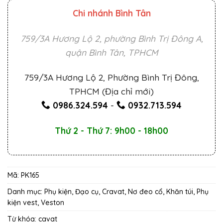
Chi nhánh Bình Tân
759/3A Hương Lộ 2, phường Bình Trị Đông A,
quận Bình Tân, TPHCM
759/3A Hương Lộ 2, Phường Bình Trị Đông,
TPHCM (Địa chỉ mới)
0986.324.594
-
0932.713.594
Thứ 2 - Thứ 7: 9h00 - 18h00
Mã:
PK165
Danh mục:
Phụ kiện, Đạo cụ
,
Cravat, Nơ đeo cổ, Khăn túi
,
Phụ
kiện vest
,
Veston
Từ khóa:
cavat