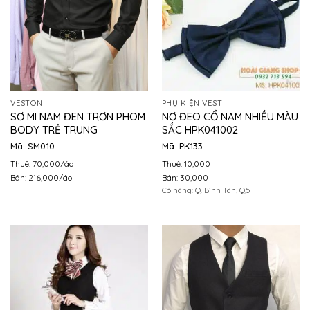
VESTON
PHỤ KIỆN VEST
SƠ MI NAM ĐEN TRƠN PHOM
NƠ ĐEO CỔ NAM NHIỀU MÀU
BODY TRẺ TRUNG
SẮC HPK041002
Mã: SM010
Mã: PK133
Thuê: 70,000/áo
Thuê: 10,000
Bán: 216,000/áo
Bán: 30,000
Có hàng: Q. Bình Tân, Q.5