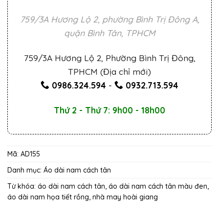
759/3A Hương Lộ 2, phường Bình Trị Đông A,
quận Bình Tân, TPHCM
759/3A Hương Lộ 2, Phường Bình Trị Đông,
TPHCM (Địa chỉ mới)
0986.324.594
-
0932.713.594
Thứ 2 - Thứ 7: 9h00 - 18h00
Mã:
AD155
Danh mục:
Áo dài nam cách tân
Từ khóa:
áo dài nam cách tân
,
áo dài nam cách tân màu đen
,
áo dài nam họa tiết rồng
,
nhà may hoài giang