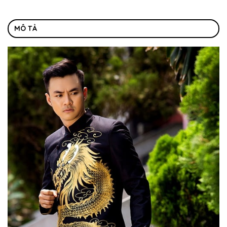
MÔ TẢ