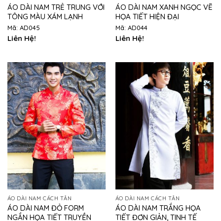
ÁO DÀI NAM TRẺ TRUNG VỚI
ÁO DÀI NAM XANH NGỌC VẼ
TÔNG MÀU XÁM LẠNH
HỌA TIẾT HIỆN ĐẠI
Mã: AD045
Mã: AD044
Liên Hệ!
Liên Hệ!
ÁO DÀI NAM CÁCH TÂN
ÁO DÀI NAM CÁCH TÂN
ÁO DÀI NAM ĐỎ FORM
ÁO DÀI NAM TRẮNG HỌA
NGẮN HỌA TIẾT TRUYỀN
TIẾT ĐƠN GIẢN, TINH TẾ