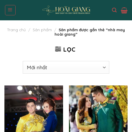
Skip
to
content
Trang chủ
/
Sản phẩm
/
Sản phẩm được gắn thẻ “nhà may
hoài giang”
LỌC