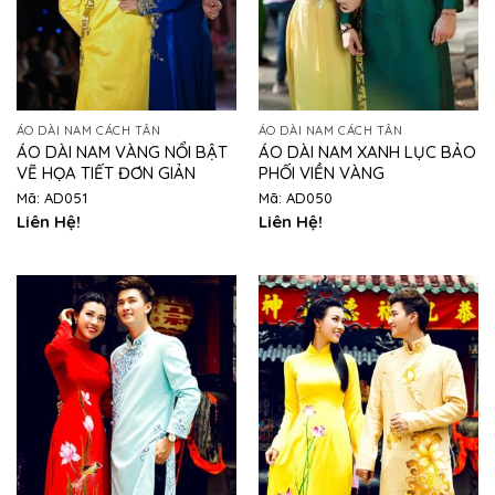
ÁO DÀI NAM CÁCH TÂN
ÁO DÀI NAM CÁCH TÂN
ÁO DÀI NAM VÀNG NỔI BẬT
ÁO DÀI NAM XANH LỤC BẢO
VẼ HỌA TIẾT ĐƠN GIẢN
PHỐI VIỀN VÀNG
Mã: AD051
Mã: AD050
Liên Hệ!
Liên Hệ!