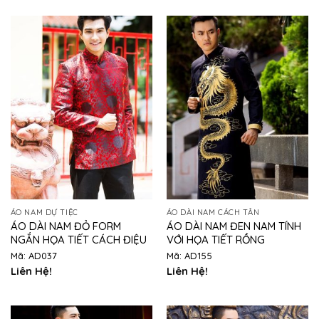
ÁO NAM DỰ TIỆC
ÁO DÀI NAM CÁCH TÂN
ÁO DÀI NAM ĐỎ FORM
ÁO DÀI NAM ĐEN NAM TÍNH
NGẮN HỌA TIẾT CÁCH ĐIỆU
VỚI HỌA TIẾT RỒNG
Mã: AD037
Mã: AD155
Liên Hệ!
Liên Hệ!