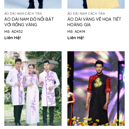
ÁO DÀI NAM CÁCH TÂN
ÁO DÀI NAM CÁCH TÂN
ÁO DÀI NAM ĐỎ NỔI BẬT
ÁO DÀI VÀNG VẼ HỌA TIẾT
VỚI RỒNG VÀNG
HOÀNG GIA
Mã: AD432
Mã: AD414
Liên Hệ!
Liên Hệ!