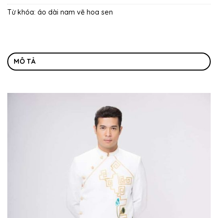
Từ khóa:
áo dài nam vẽ hoa sen
MÔ TẢ