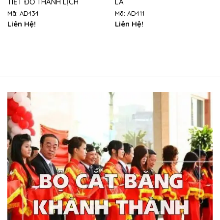
TIẾT ĐỎ THANH LỊCH
LÁ
Mã: AD434
Mã: AD411
Liên Hệ!
Liên Hệ!