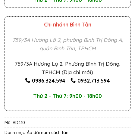
Chi nhánh Bình Tân
759/3A Hương Lộ 2, phường Bình Trị Đông A,
quận Bình Tân, TPHCM
759/3A Hương Lộ 2, Phường Bình Trị Đông,
TPHCM (Địa chỉ mới)
0986.324.594
-
0932.713.594
Thứ 2 - Thứ 7: 9h00 - 18h00
Mã:
AD410
Danh mục:
Áo dài nam cách tân