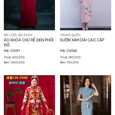
ĐỒ CƯỚI, ÁO KHỎA
TRUNG QUỐC
ÁO KHOẢ CHÚ RỂ ĐEN PHỐI
SƯỜN XÁM DÀI CAO CẤP
ĐỎ
Mã: CN197
Mã: CN060
Thuê: 600,000
Thuê: 280,000
Bán: 1,800,000
Bán: 750,000