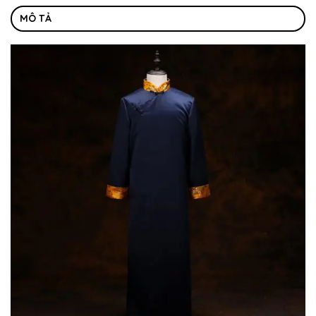
MÔ TẢ