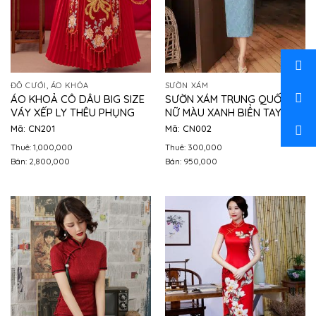
ĐỒ CƯỚI, ÁO KHỎA
SƯỜN XÁM
ÁO KHOẢ CÔ DÂU BIG SIZE
SƯỜN XÁM TRUNG QUỐC
VÁY XẾP LY THÊU PHỤNG
NỮ MÀU XANH BIỂN TAY XÒE
Mã: CN201
Mã: CN002
Thuê: 1,000,000
Thuê: 300,000
Bán: 2,800,000
Bán: 950,000