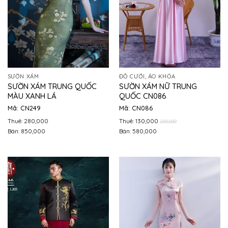
SƯỜN XÁM
ĐỒ CƯỚI, ÁO KHỎA
SƯỜN XÁM TRUNG QUỐC
SƯỜN XÁM NỮ TRUNG
MÀU XANH LÁ
QUỐC CN086
Mã: CN249
Mã: CN086
Thuê: 280,000
Thuê: 130,000
200,000
Bán: 850,000
Bán: 580,000