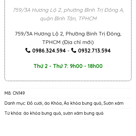
759/3A Hương Lộ 2, phường Bình Trị Đông A,
quận Bình Tân, TPHCM
759/3A Hương Lộ 2, Phường Bình Trị Đông,
TPHCM (Địa chỉ mới)
0986.324.594
-
0932.713.594
Thứ 2 - Thứ 7: 9h00 - 18h00
Mã:
CN149
Danh mục:
Đồ cưới, áo Khỏa
,
Áo khỏa bưng quả
,
Sườn xám
Từ khóa:
áo khỏa bưng quả
,
sườn xám bưng quả