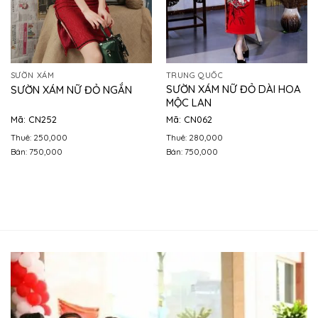
SƯỜN XÁM
TRUNG QUỐC
SƯỜN XÁM NỮ ĐỎ DÀI HOA
SƯỜN XÁM NỮ ĐỎ NGẮN
MỘC LAN
Mã: CN252
Mã: CN062
Thuê: 250,000
Thuê: 280,000
Bán: 750,000
Bán: 750,000