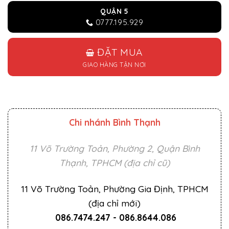
QUẬN 5
0777.195.929
ĐẶT MUA
GIAO HÀNG TẬN NƠI
Chi nhánh Bình Thạnh
11 Võ Trường Toản, Phường 2, Quận Bình
Thạnh, TPHCM (địa chỉ cũ)
11 Võ Trường Toản, Phường Gia Định, TPHCM
(địa chỉ mới)
086.7474.247
-
086.8644.086