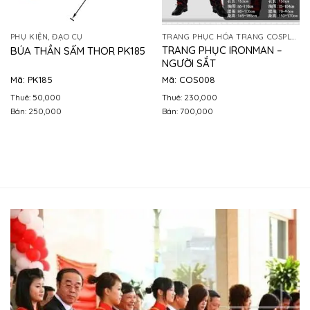
PHỤ KIỆN, ĐẠO CỤ
TRANG PHỤC HÓA TRANG COSPLAY
TRANG PHỤC IRONMAN –
BÚA THẦN SẤM THOR PK185
NGƯỜI SẮT
Mã: PK185
Mã: COS008
Thuê: 50,000
Thuê: 230,000
Bán: 250,000
Bán: 700,000