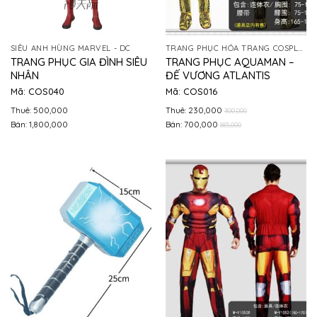
SIÊU ANH HÙNG MARVEL - DC
TRANG PHỤC HÓA TRANG COSPLAY
TRANG PHỤC GIA ĐÌNH SIÊU
TRANG PHỤC AQUAMAN –
NHÂN
ĐẾ VƯƠNG ATLANTIS
Mã: COS040
Mã: COS016
Thuê: 500,000
Thuê: 230,000
300,000
Bán: 1,800,000
Bán: 700,000
885,000