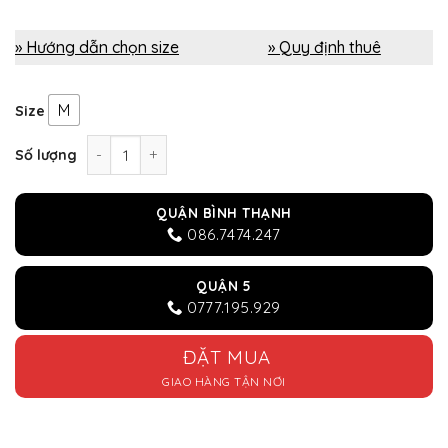
» Hướng dẫn chọn size
» Quy định thuê
M
Size
Trang phục hóa trang Spiderman (xịn) số lượng
Số lượng
QUẬN BÌNH THẠNH
086.7474.247
QUẬN 5
0777.195.929
ĐẶT MUA
GIAO HÀNG TẬN NƠI