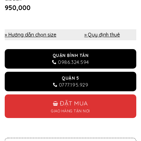
950,000
» Hướng dẫn chọn size
» Quy định thuê
QUẬN BÌNH TÂN
0986.324.594
QUẬN 5
0777.195.929
ĐẶT MUA
GIAO HÀNG TẬN NƠI