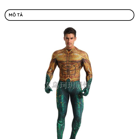
MÔ TẢ