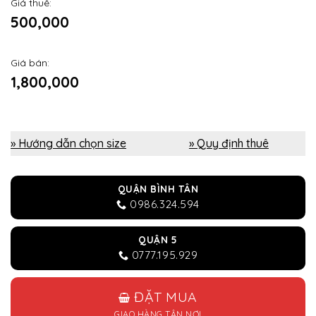
Giá thuê:
500,000
Giá bán:
1,800,000
» Hướng dẫn chọn size
» Quy định thuê
QUẬN BÌNH TÂN
0986.324.594
QUẬN 5
0777.195.929
ĐẶT MUA
GIAO HÀNG TẬN NƠI