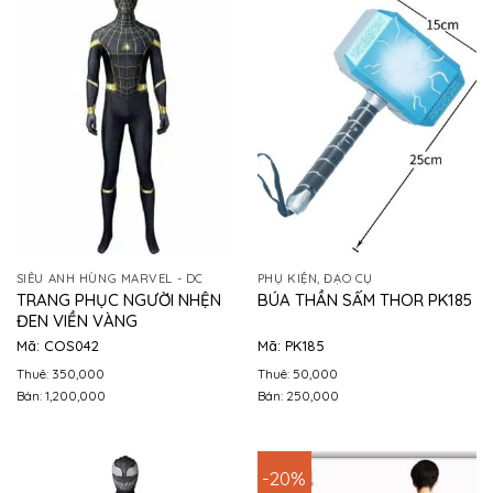
SIÊU ANH HÙNG MARVEL - DC
PHỤ KIỆN, ĐẠO CỤ
TRANG PHỤC NGƯỜI NHỆN
BÚA THẦN SẤM THOR PK185
ĐEN VIỀN VÀNG
Mã: COS042
Mã: PK185
Thuê: 350,000
Thuê: 50,000
Bán: 1,200,000
Bán: 250,000
-20%