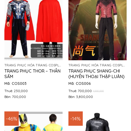
TRANG PHỤC HÓA TRANG COSPLAY
TRANG PHỤC HÓA TRANG COSPLAY
TRANG PHỤC THOR – THẦN
TRANG PHỤC SHANG-CHI
SẤM
(HUYỀN THOẠI THẬP LUÂN)
Mã: COS003
Mã: COS006
Thuê: 230,000
Thuê: 700,000
1,000,000
Bán: 700,000
Bán: 3,800,000
-46%
-14%