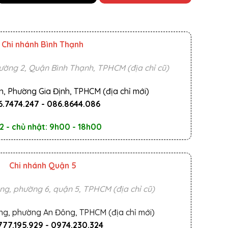
Chi nhánh Bình Thạnh
ường 2, Quận Bình Thạnh, TPHCM (địa chỉ cũ)
n, Phường Gia Định, TPHCM (địa chỉ mới)
.7474.247
-
086.8644.086
2 - chủ nhật: 9h00 - 18h00
Chi nhánh Quận 5
ng, phường 6, quận 5, TPHCM (địa chỉ cũ)
ng, phường An Đông, TPHCM (địa chỉ mới)
777.195.929
-
0974.230.324