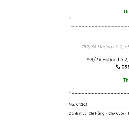
Th
759/3A Hương Lộ 2, ph
759/3A Hương Lộ 2, 
098
Th
Mã:
CN263
Danh mục:
Chị Hằng - Chú Cuội -