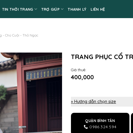
TIN THỜI TRANG
TRỢ GIÚP
THANH LÝ
LIÊN HỆ
g - Chú Cuội - Thỏ Ngọc
TRANG PHỤC CỔ T
Giá thuê:
400,000
» Hướng dẫn chọn size
QUẬN BÌNH TÂN
0986.324.594