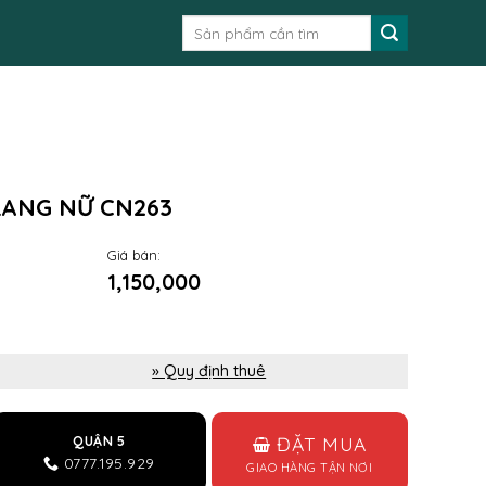
Tìm
kiếm:
RANG NỮ CN263
Giá bán:
1,150,000
» Quy định thuê
ĐẶT MUA
QUẬN 5
0777.195.929
GIAO HÀNG TẬN NƠI