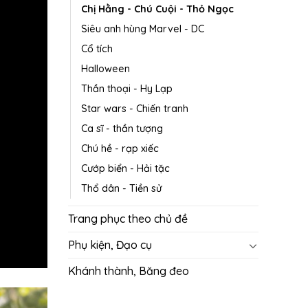
Chị Hằng - Chú Cuội - Thỏ Ngọc
Siêu anh hùng Marvel - DC
Cổ tích
Halloween
Thần thoại - Hy Lạp
Star wars - Chiến tranh
Ca sĩ - thần tượng
Chú hề - rạp xiếc
Cướp biển - Hải tặc
Thổ dân - Tiền sử
Trang phục theo chủ đề
Phụ kiện, Đạo cụ
Khánh thành, Băng đeo