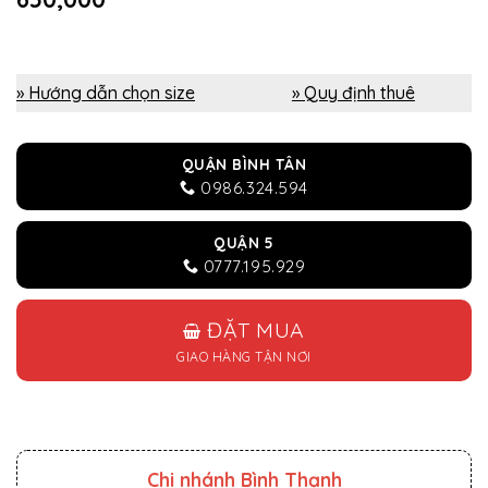
» Hướng dẫn chọn size
» Quy định thuê
QUẬN BÌNH TÂN
0986.324.594
QUẬN 5
0777.195.929
ĐẶT MUA
GIAO HÀNG TẬN NƠI
Chi nhánh Bình Thạnh