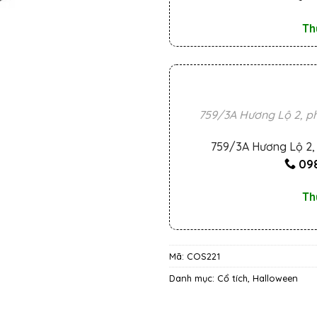
Th
759/3A Hương Lộ 2, ph
759/3A Hương Lộ 2, 
098
Th
Mã:
COS221
Danh mục:
Cổ tích
,
Halloween