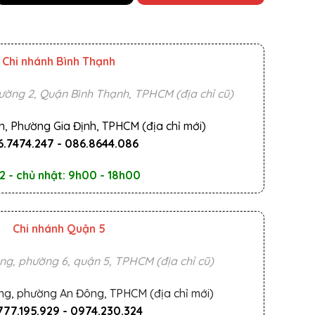
Chi nhánh Bình Thạnh
ường 2, Quận Bình Thạnh, TPHCM (địa chỉ cũ)
n, Phường Gia Định, TPHCM (địa chỉ mới)
.7474.247
-
086.8644.086
2 - chủ nhật: 9h00 - 18h00
Chi nhánh Quận 5
ng, phường 6, quận 5, TPHCM (địa chỉ cũ)
ng, phường An Đông, TPHCM (địa chỉ mới)
777.195.929
-
0974.230.324