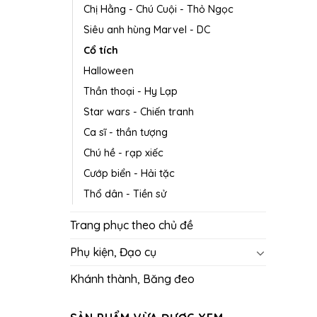
Chị Hằng - Chú Cuội - Thỏ Ngọc
Siêu anh hùng Marvel - DC
Cổ tích
Halloween
Thần thoại - Hy Lạp
Star wars - Chiến tranh
Ca sĩ - thần tượng
Chú hề - rạp xiếc
Cướp biển - Hải tặc
Thổ dân - Tiền sử
Trang phục theo chủ đề
Phụ kiện, Đạo cụ
Khánh thành, Băng đeo