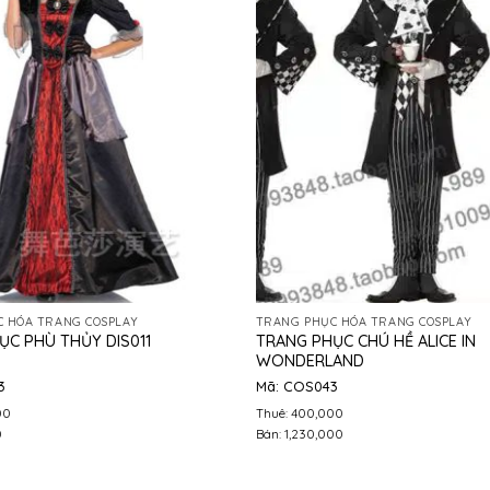
 HÓA TRANG COSPLAY
TRANG PHỤC HÓA TRANG COSPLAY
TRANG PHỤC CHÚ HỀ ALICE IN
ỤC PHÙ THỦY DIS011
WONDERLAND
3
Mã: COS043
00
Thuê: 400,000
0
Bán: 1,230,000