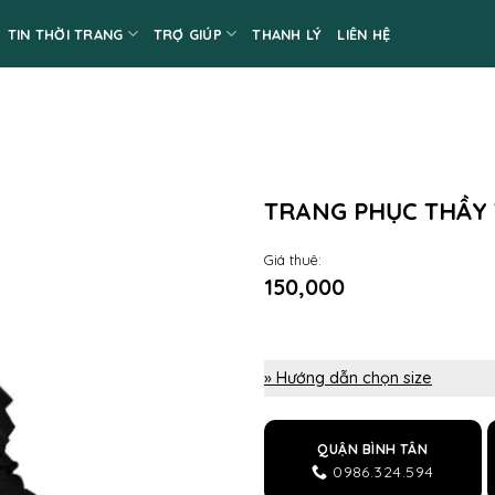
TIN THỜI TRANG
TRỢ GIÚP
THANH LÝ
LIÊN HỆ
TRANG PHỤC THẦY T
Giá thuê:
150,000
» Hướng dẫn chọn size
QUẬN BÌNH TÂN
0986.324.594