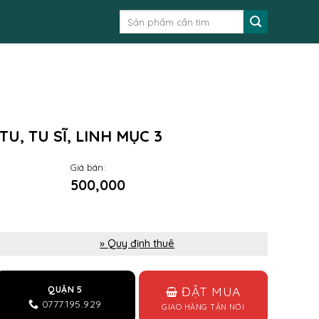
Tìm
kiếm:
U, TU SĨ, LINH MỤC 3
Giá bán:
500,000
» Quy định thuê
ĐẶT MUA
QUẬN 5
0777.195.929
GIAO HÀNG TẬN NƠI