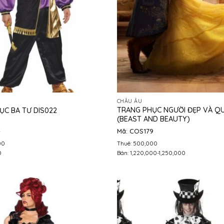
CHÂU ÂU
TRANG PHỤC NGƯỜI ĐẸP VÀ QU
ỤC BA TƯ DIS022
(BEAST AND BEAUTY)
4
Mã: COS179
00
Thuê: 500,000
0
Bán: 1,220,000-1,250,000