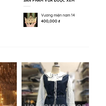
SẢN PHẨM VỪA ĐƯỢC XEM
Vương miện nam 14
400,000
₫