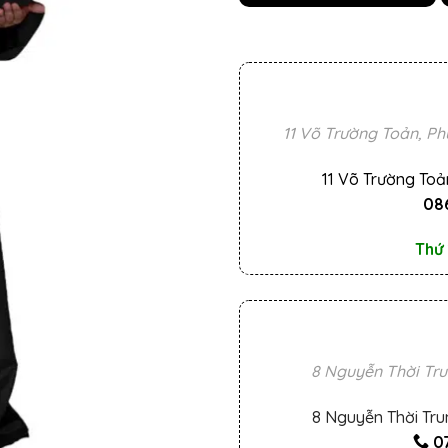
11 Võ Trường Toản, Ph
11 Võ Trường Toả
086
Thứ 
8 Nguyễn Thời Tru
8 Nguyễn Thời Tru
0