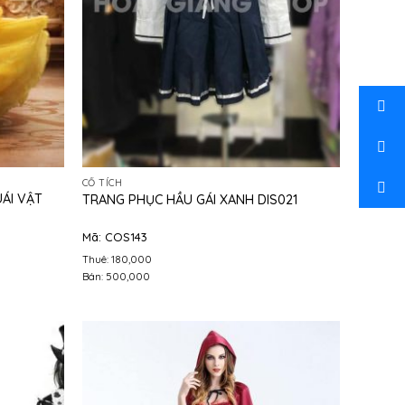
CỔ TÍCH
ÁI VẬT
TRANG PHỤC HẦU GÁI XANH DIS021
Mã: COS143
Thuê: 180,000
Bán: 500,000