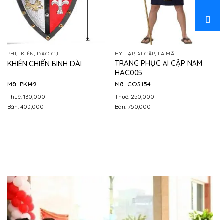
PHỤ KIỆN, ĐẠO CỤ
HY LẠP, AI CẬP, LA MÃ
TRANG PHỤC AI CẬP NAM
KHIÊN CHIẾN BINH DÀI
HAC005
Mã: PK149
Mã: COS154
Thuê: 130,000
Thuê: 250,000
Bán: 400,000
Bán: 750,000