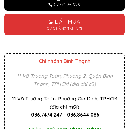
0777.195.929
ĐẶT MUA
GIAO HÀNG TẬN NƠI
Chi nhánh Bình Thạnh
11 Võ Trường Toản, Phường 2, Quận Bình
Thạnh, TPHCM (địa chỉ cũ)
11 Võ Trường Toản, Phường Gia Định, TPHCM
(địa chỉ mới)
086.7474.247
-
086.8644.086