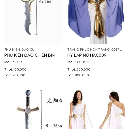
PHỤ KIỆN, ĐẠO CỤ
TRANG PHỤC HÓA TRANG COSPLAY
PHỤ KIỆN ĐAO CHIẾN BINH
HY LẠP NỮ HAC009
Mã: PK189
Mã: COS159
Thuê: 130,000
Thuê: 250,000
Bán: 370,000
Bán: 800,000