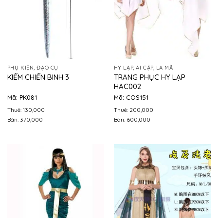
PHỤ KIỆN, ĐẠO CỤ
HY LẠP, AI CẬP, LA MÃ
TRANG PHỤC HY LẠP
KIẾM CHIẾN BINH 3
HAC002
Mã: PK081
Mã: COS151
Thuê: 130,000
Thuê: 200,000
Bán: 370,000
Bán: 600,000