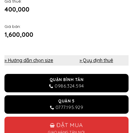
Giá thuê:
400,000
Giá bán:
1,600,000
» Hướng dẫn chọn size
» Quy định thuê
QUẬN BÌNH TÂN
0986.324.594
QUẬN 5
0777.195.929
ĐẶT MUA
GIAO HÀNG TẬN NƠI