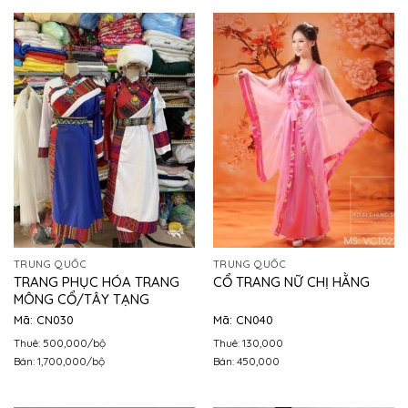
TRUNG QUỐC
TRUNG QUỐC
TRANG PHỤC HÓA TRANG
CỔ TRANG NỮ CHỊ HẰNG
MÔNG CỔ/TÂY TẠNG
Mã: CN030
Mã: CN040
Thuê: 500,000/bộ
Thuê: 130,000
Bán: 1,700,000/bộ
Bán: 450,000