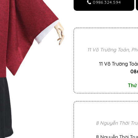
0986.324.594
11 Võ Trường Toản, Ph
11 Võ Trường Toả
086
Thứ 
8 Nguyễn Thời Tru
8 Nguyễn Thời Tru