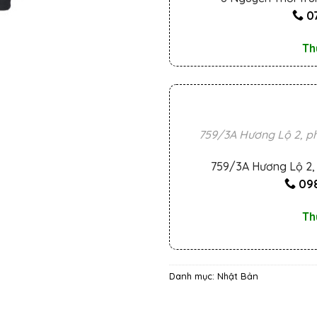
0
Th
759/3A Hương Lộ 2, ph
759/3A Hương Lộ 2, 
098
Th
Danh mục:
Nhật Bản