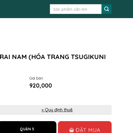
Tìm
kiếm:
RAI NAM (HÓA TRANG TSUGIKUNI
Giá bán:
920,000
» Quy định thuê
ĐẶT MUA
QUẬN 5