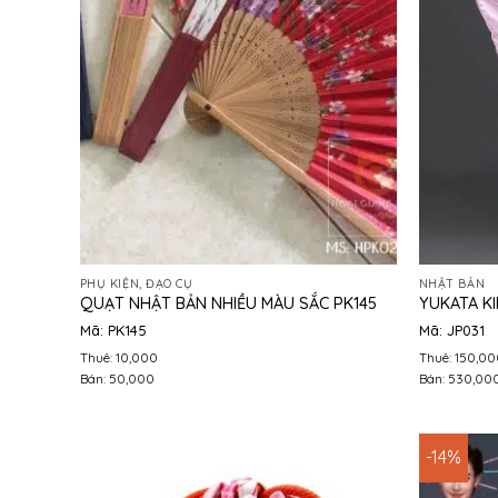
PHỤ KIỆN, ĐẠO CỤ
NHẬT BẢN
QUẠT NHẬT BẢN NHIỀU MÀU SẮC PK145
YUKATA K
Mã: PK145
Mã: JP031
Thuê: 10,000
Thuê: 150,00
Bán: 50,000
Bán: 530,00
-14%