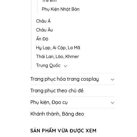
Trẻ em
Phụ Kiện Nhật Bản
Châu Á
Châu Âu
Ấn Độ
Hy Lạp, Ai Cập, La Mã
Thái Lan, Lào, Khmer
Trung Quốc
Trang phục hóa trang cosplay
Trang phục theo chủ đề
Phụ kiện, Đạo cụ
Khánh thành, Băng đeo
SẢN PHẨM VỪA ĐƯỢC XEM