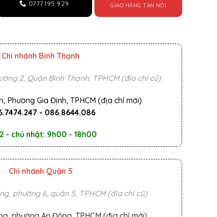
0777.195.929
GIAO HÀNG TẬN NƠI
Chi nhánh Bình Thạnh
ường 2, Quận Bình Thạnh, TPHCM (địa chỉ cũ)
n, Phường Gia Định, TPHCM (địa chỉ mới)
.7474.247
-
086.8644.086
2 - chủ nhật: 9h00 - 18h00
Chi nhánh Quận 5
ng, phường 6, quận 5, TPHCM (địa chỉ cũ)
ng, phường An Đông, TPHCM (địa chỉ mới)