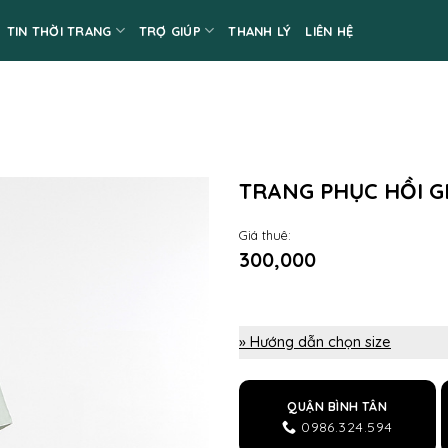
TIN THỜI TRANG
TRỢ GIÚP
THANH LÝ
LIÊN HỆ
TRANG PHỤC HỒI G
Giá thuê:
300,000
» Hướng dẫn chọn size
QUẬN BÌNH TÂN
0986.324.594