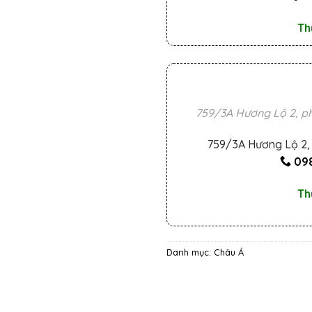
Th
759/3A Hương Lộ 2, ph
759/3A Hương Lộ 2, 
098
Th
Danh mục:
Châu Á