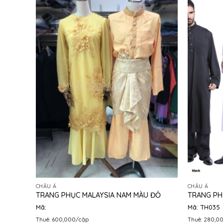
CHÂU Á
CHÂU Á
TRANG PHỤC MALAYSIA NAM MÀU ĐỎ
TRANG PH
Mã:
Mã: TH035
Thuê: 600,000/cặp
Thuê: 280,0