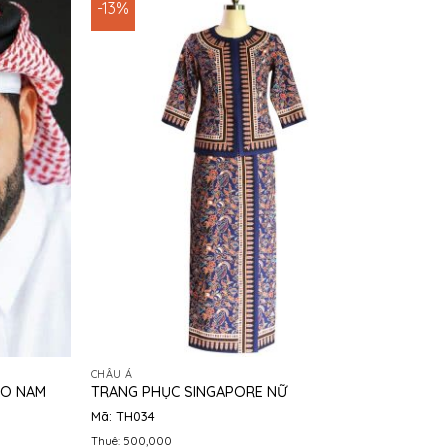
-13%
CHÂU Á
HO NAM
TRANG PHỤC SINGAPORE NỮ
Mã: TH034
Thuê: 500,000