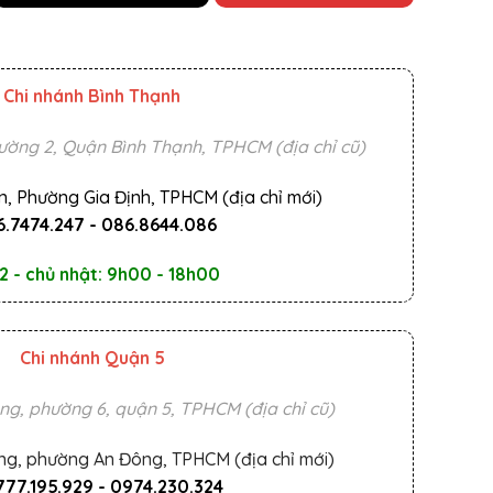
Chi nhánh Bình Thạnh
ường 2, Quận Bình Thạnh, TPHCM (địa chỉ cũ)
n, Phường Gia Định, TPHCM (địa chỉ mới)
.7474.247
-
086.8644.086
2 - chủ nhật: 9h00 - 18h00
Chi nhánh Quận 5
ng, phường 6, quận 5, TPHCM (địa chỉ cũ)
ng, phường An Đông, TPHCM (địa chỉ mới)
777.195.929
-
0974.230.324