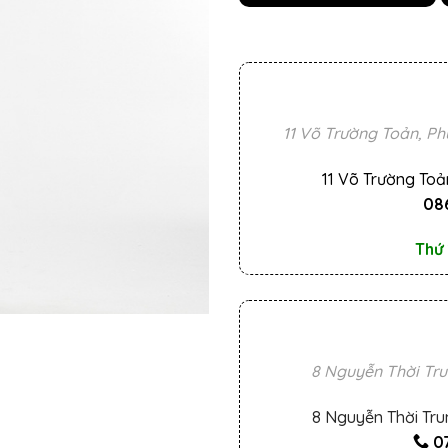
11 Võ Trường Toản, Ph
11 Võ Trường Toả
086
Thứ 
8 Nguyễn Thời Tru
8 Nguyễn Thời Tru
0