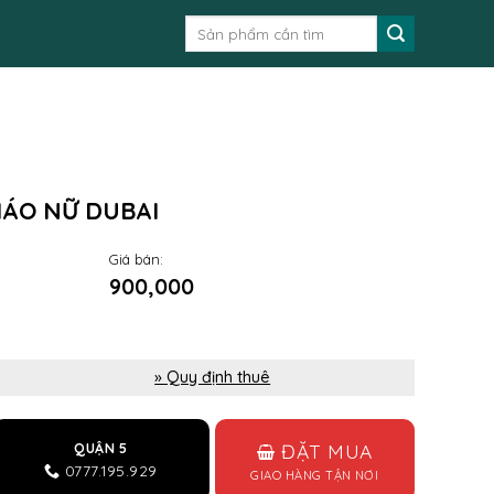
Tìm
kiếm:
IÁO NỮ DUBAI
Giá bán:
900,000
» Quy định thuê
ĐẶT MUA
QUẬN 5
0777.195.929
GIAO HÀNG TẬN NƠI