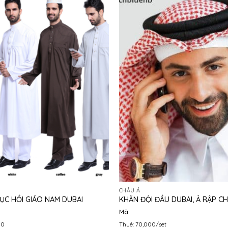
CHÂU Á
ỤC HỒI GIÁO NAM DUBAI
KHĂN ĐỘI ĐẦU DUBAI, Ả RẬP C
Mã:
00
Thuê: 70,000/set