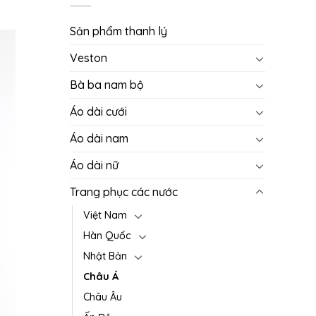
Sản phẩm thanh lý
Veston
Bà ba nam bộ
Áo dài cưới
Áo dài nam
Áo dài nữ
Trang phục các nước
Việt Nam
Hàn Quốc
Nhật Bản
Châu Á
Châu Âu