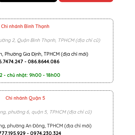
Chi nhánh Bình Thạnh
ường 2, Quận Bình Thạnh, TPHCM (địa chỉ cũ)
n, Phường Gia Định, TPHCM (địa chỉ mới)
.7474.247
-
086.8644.086
2 - chủ nhật: 9h00 - 18h00
Chi nhánh Quận 5
ng, phường 6, quận 5, TPHCM (địa chỉ cũ)
ng, phường An Đông, TPHCM (địa chỉ mới)
777.195.929
-
0974.230.324