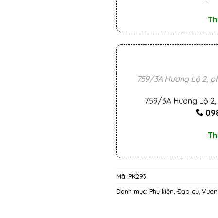
Th
759/3A Hương Lộ 2, ph
759/3A Hương Lộ 2, 
098
Th
Mã:
PK293
Danh mục:
Phụ kiện, Đạo cụ
,
Vươn