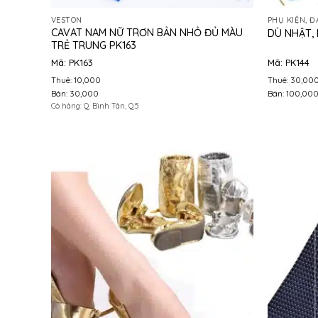
VESTON
PHỤ KIỆN, Đ
CAVAT NAM NỮ TRƠN BẢN NHỎ ĐỦ MÀU
DÙ NHẬT,
TRẺ TRUNG PK163
Mã: PK163
Mã: PK144
Thuê: 10,000
Thuê: 30,00
Bán: 30,000
Bán: 100,00
Có hàng: Q. Bình Tân, Q.5