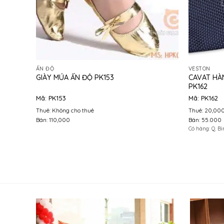
ẤN ĐỘ
VESTON
CAVAT HÀ
GIÀY MÚA ẤN ĐỘ PK153
PK162
Mã: PK153
Mã: PK162
Thuê: Không cho thuê
Thuê: 20,00
Bán: 110,000
Bán: 55.000
Có hàng: Q. Bì