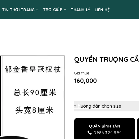
TIN THỜI TRANG
TRỢ GIÚP
THANH LÝ
LIÊN HỆ
QUYỀN TRƯỢNG CẦ
Giá thuê:
160,000
» Hướng dẫn chọn size
QUẬN BÌNH TÂN
0986.324.594