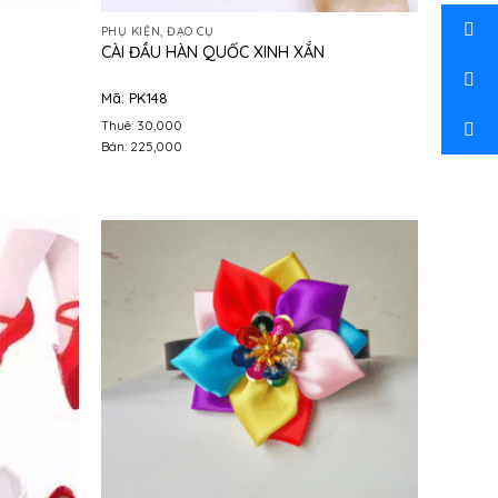
PHỤ KIỆN, ĐẠO CỤ
CÀI ĐẦU HÀN QUỐC XINH XẮN
Mã: PK148
Thuê: 30,000
Bán: 225,000