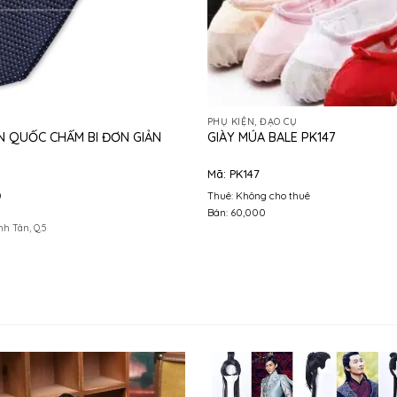
PHỤ KIỆN, ĐẠO CỤ
N QUỐC CHẤM BI ĐƠN GIẢN
GIÀY MÚA BALE PK147
Mã: PK147
0
Thuê: Không cho thuê
Bán: 60,000
nh Tân, Q.5