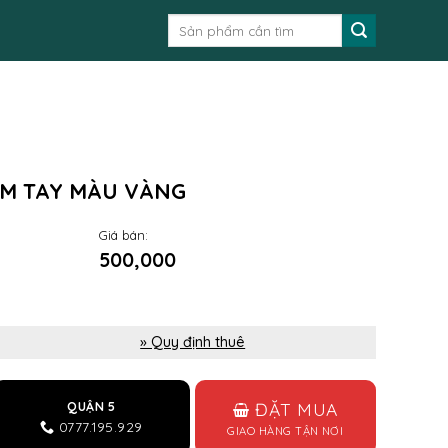
Tìm
kiếm:
M TAY MÀU VÀNG
Giá bán:
500,000
» Quy định thuê
ĐẶT MUA
QUẬN 5
0777.195.929
GIAO HÀNG TẬN NƠI