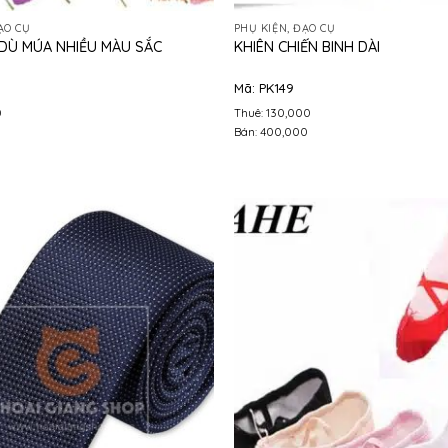
ẠO CỤ
PHỤ KIỆN, ĐẠO CỤ
 DÙ MÚA NHIỀU MÀU SẮC
KHIÊN CHIẾN BINH DÀI
Mã: PK149
0
Thuê: 130,000
0
Bán: 400,000