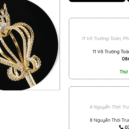
11 Võ Trường Toản, Ph
11 Võ Trường Toả
086
Thứ 
8 Nguyễn Thời Tru
8 Nguyễn Thời Tru
0