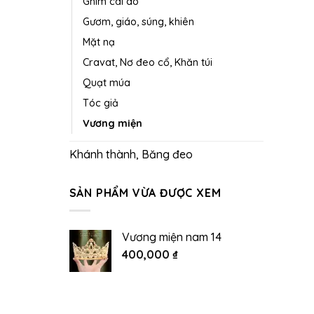
Ghim cài áo
Gươm, giáo, súng, khiên
Mặt nạ
Cravat, Nơ đeo cổ, Khăn túi
Quạt múa
Tóc giả
Vương miện
Khánh thành, Băng đeo
SẢN PHẨM VỪA ĐƯỢC XEM
Vương miện nam 14
400,000
₫