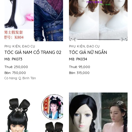
PHỤ KIỆN, ĐẠO CỤ
PHỤ KIỆN, ĐẠO CỤ
TÓC GIẢ NAM CỔ TRANG 02
TÓC GIẢ NỮ NGẮN
Mã: PK073
Mã: PK034
Thuê: 250,000
Thuê: 95,000
Bán: 750,000
Bán: 315,000
Có hàng: Q. Bình Tân