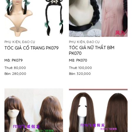
PHỤ KIỆN, ĐẠO CỤ
PHỤ KIỆN, ĐẠO CỤ
TÓC GIẢ NỮ THẮT BÍM
TÓC GIẢ CỔ TRANG PK079
PK070
Mã: PK079
Mã: PK070
Thuê: 80,000
Thuê: 100,000
Bán: 280,000
Bán: 320,000