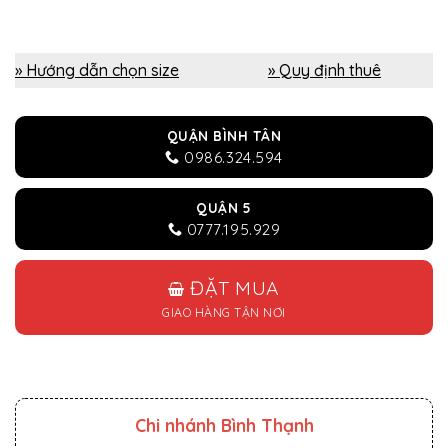
» Hướng dẫn chọn size
» Quy định thuê
QUẬN BÌNH TÂN
0986.324.594
QUẬN 5
0777.195.929
ĐẶT MUA
GIAO HÀNG TẬN NƠI
Chi nhánh Bình Thạnh