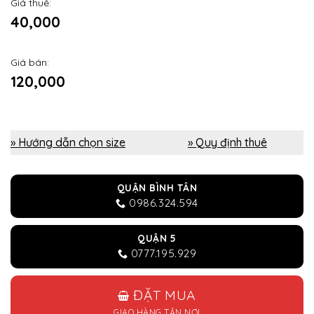
Giá thuê:
40,000
Giá bán:
120,000
» Hướng dẫn chọn size
» Quy định thuê
QUẬN BÌNH TÂN
0986.324.594
QUẬN 5
0777.195.929
ĐẶT MUA
GIAO HÀNG TẬN NƠI