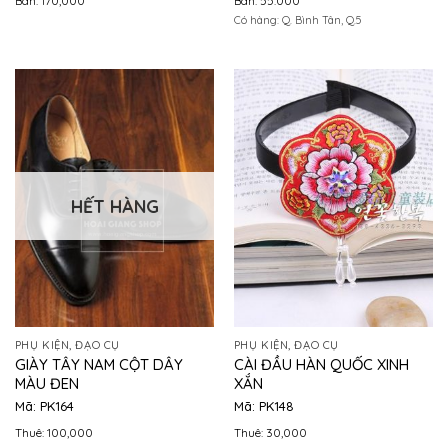
Bán: 170,000
Bán: 55.000
Có hàng: Q. Bình Tân, Q.5
HẾT HÀNG
PHỤ KIỆN, ĐẠO CỤ
PHỤ KIỆN, ĐẠO CỤ
GIÀY TÂY NAM CỘT DÂY
CÀI ĐẦU HÀN QUỐC XINH
MÀU ĐEN
XẮN
Mã: PK164
Mã: PK148
Thuê: 100,000
Thuê: 30,000