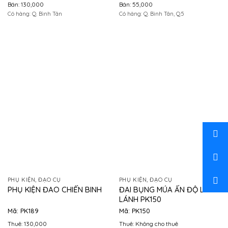
Bán: 130,000
Bán: 55,000
Có hàng: Q. Bình Tân
Có hàng: Q. Bình Tân, Q.5
PHỤ KIỆN, ĐẠO CỤ
PHỤ KIỆN, ĐẠO CỤ
ĐAI BỤNG MÚA ẤN ĐỘ LẤP
PHỤ KIỆN ĐAO CHIẾN BINH
LÁNH PK150
Mã: PK189
Mã: PK150
Thuê: 130,000
Thuê: Không cho thuê