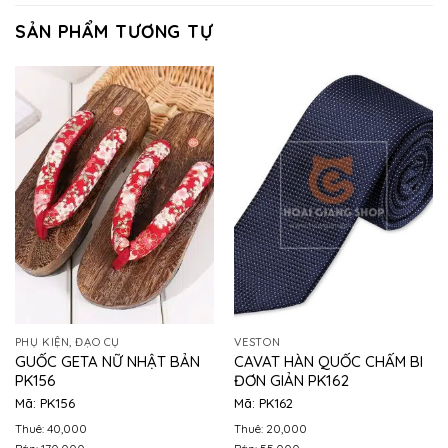
SẢN PHẨM TƯƠNG TỰ
PHỤ KIỆN, ĐẠO CỤ
VESTON
GUỐC GETA NỮ NHẬT BẢN
CAVAT HÀN QUỐC CHẤM BI
PK156
ĐƠN GIẢN PK162
Mã: PK156
Mã: PK162
Thuê: 40,000
Thuê: 20,000