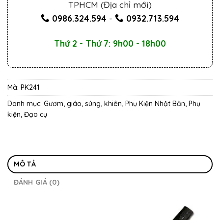
TPHCM (Địa chỉ mới)
0986.324.594
-
0932.713.594
Thứ 2 - Thứ 7: 9h00 - 18h00
Mã:
PK241
Danh mục:
Gươm, giáo, súng, khiên
,
Phụ Kiện Nhật Bản
,
Phụ
kiện, Đạo cụ
MÔ TẢ
ĐÁNH GIÁ (0)