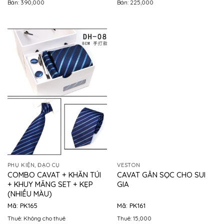
Bán: 390,000
Bán: 225,000
PHỤ KIỆN, ĐẠO CỤ
VESTON
COMBO CAVAT + KHĂN TÚI
CAVAT GÂN SỌC CHO SUI
+ KHUY MĂNG SET + KẸP
GIA
(NHIỀU MÀU)
Mã: PK165
Mã: PK161
Thuê: Không cho thuê
Thuê: 15,000