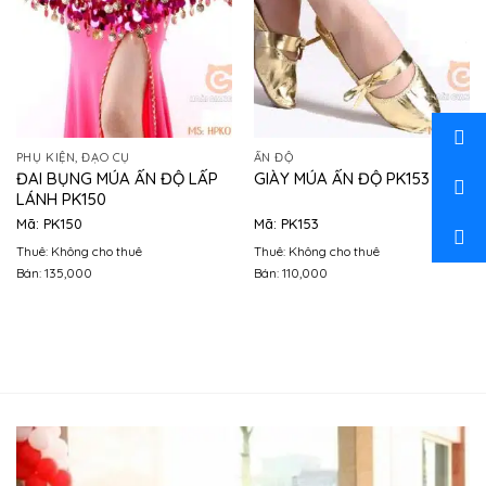
PHỤ KIỆN, ĐẠO CỤ
ẤN ĐỘ
ĐAI BỤNG MÚA ẤN ĐỘ LẤP
GIÀY MÚA ẤN ĐỘ PK153
LÁNH PK150
Mã: PK150
Mã: PK153
Thuê: Không cho thuê
Thuê: Không cho thuê
Bán: 135,000
Bán: 110,000