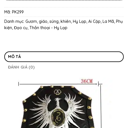
Mã:
PK299
Danh mục:
Gươm, giáo, súng, khiên
,
Hy Lạp, Ai Cập, La Mã
,
Phụ
kiện, Đạo cụ
,
Thần thoại - Hy Lạp
MÔ TẢ
ĐÁNH GIÁ (0)