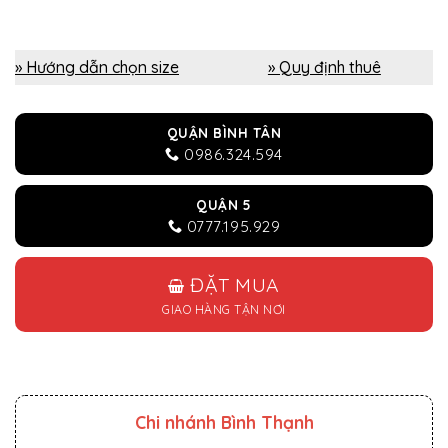
» Hướng dẫn chọn size
» Quy định thuê
QUẬN BÌNH TÂN
0986.324.594
QUẬN 5
0777.195.929
ĐẶT MUA
GIAO HÀNG TẬN NƠI
Chi nhánh Bình Thạnh