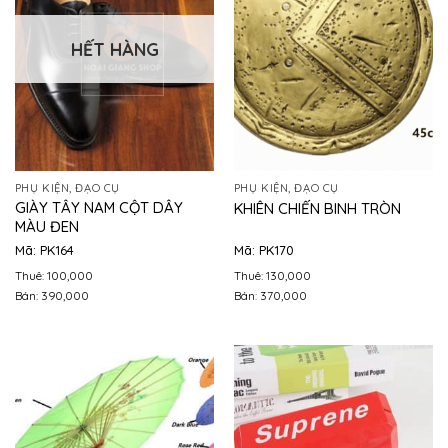
HẾT HÀNG
PHỤ KIỆN, ĐẠO CỤ
PHỤ KIỆN, ĐẠO CỤ
GIÀY TÂY NAM CỘT DÂY
KHIÊN CHIẾN BINH TRÒN
MÀU ĐEN
Mã: PK164
Mã: PK170
Thuê: 100,000
Thuê: 130,000
Bán: 390,000
Bán: 370,000