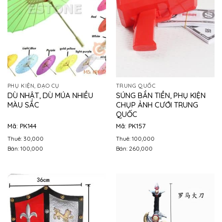
PHỤ KIỆN, ĐẠO CỤ
TRUNG QUỐC
DÙ NHẬT, DÙ MÚA NHIỀU
SÚNG BẮN TIỀN, PHỤ KIỆN
MÀU SẮC
CHỤP ẢNH CƯỚI TRUNG
QUỐC
Mã: PK144
Mã: PK157
Thuê: 30,000
Thuê: 100,000
Bán: 100,000
Bán: 260,000