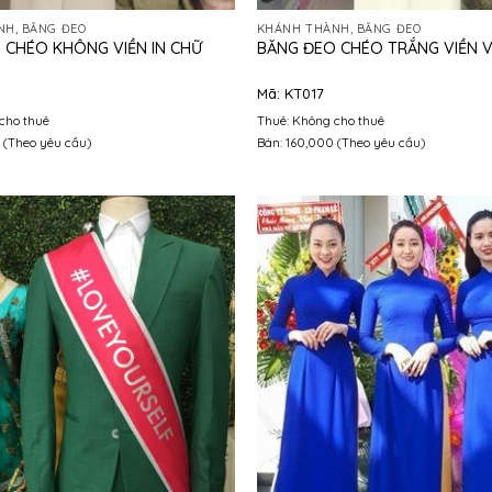
H, BĂNG ĐEO
KHÁNH THÀNH, BĂNG ĐEO
 CHÉO KHÔNG VIỀN IN CHỮ
BĂNG ĐEO CHÉO TRẮNG VIỀN 
Mã: KT017
cho thuê
Thuê: Không cho thuê
 (Theo yêu cầu)
Bán: 160,000 (Theo yêu cầu)