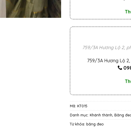
Th
759/3A Hương Lộ 2, ph
759/3A Hương Lộ 2, 
098
Th
Mã:
KT015
Danh mục:
Khánh thành, Băng đe
Từ khóa:
băng đeo