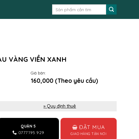
Tìm
kiếm:
ÀU VÀNG VIỀN XANH
Giá bán:
160,000 (Theo yêu cầu)
» Quy định thuê
ĐẶT MUA
QUẬN 5
0777.195.929
GIAO HÀNG TẬN NƠI