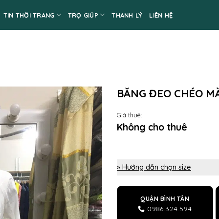
TIN THỜI TRANG
TRỢ GIÚP
THANH LÝ
LIÊN HỆ
BĂNG ĐEO CHÉO M
Giá thuê:
Không cho thuê
» Hướng dẫn chọn size
QUẬN BÌNH TÂN
0986.324.594