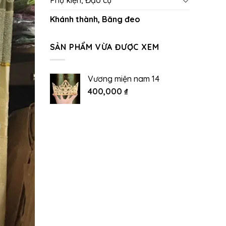
Phụ kiện, Đạo cụ
Khánh thành, Băng đeo
SẢN PHẨM VỪA ĐƯỢC XEM
Vương miện nam 14
400,000
₫