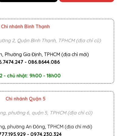
Chi nhánh Bình Thạnh
ường 2, Quận Bình Thạnh, TPHCM (địa chỉ cũ)
n, Phường Gia Định, TPHCM (địa chỉ mới)
.7474.247
-
086.8644.086
2 - chủ nhật: 9h00 - 18h00
Chi nhánh Quận 5
ng, phường 6, quận 5, TPHCM (địa chỉ cũ)
ng, phường An Đông, TPHCM (địa chỉ mới)
777.195.929
-
0974.230.324