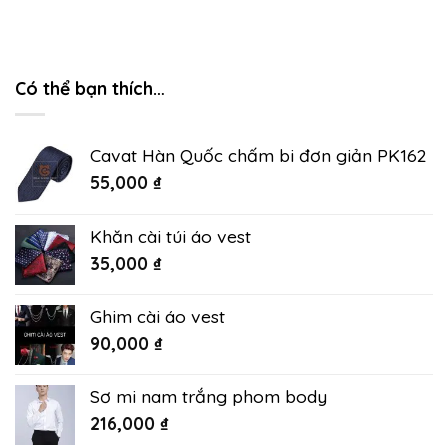
Có thể bạn thích…
Cavat Hàn Quốc chấm bi đơn giản PK162
55,000
₫
Khăn cài túi áo vest
35,000
₫
Ghim cài áo vest
90,000
₫
Sơ mi nam trắng phom body
216,000
₫