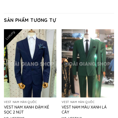
SẢN PHẨM TƯƠNG TỰ
Luxury
VEST NAM HÀN QUỐC
VEST NAM HÀN QUỐC
VEST NAM XANH ĐẬM KẺ
VEST NAM MÀU XANH LÁ
SỌC 2 NÚT
CÂY