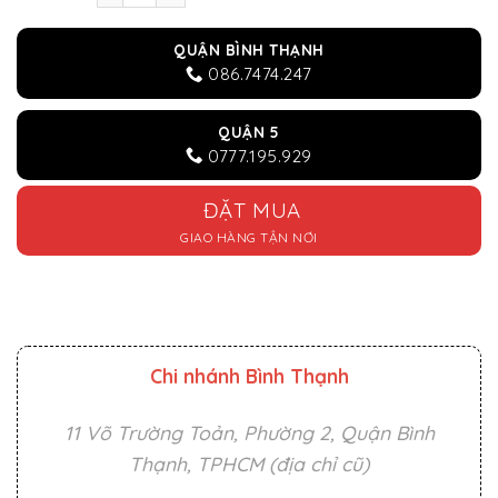
QUẬN BÌNH THẠNH
086.7474.247
QUẬN 5
0777.195.929
ĐẶT MUA
GIAO HÀNG TẬN NƠI
Chi nhánh Bình Thạnh
11 Võ Trường Toản, Phường 2, Quận Bình
Thạnh, TPHCM (địa chỉ cũ)