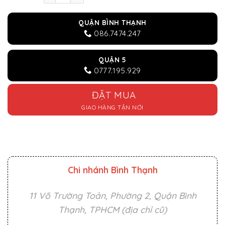
QUẬN BÌNH THẠNH
086.7474.247
QUẬN 5
0777.195.929
ĐẶT MUA
GIAO HÀNG TẬN NƠI
Chi nhánh Bình Thạnh
11 Võ Trường Toản, Phường 2, Quận Bình
Thạnh, TPHCM (địa chỉ cũ)