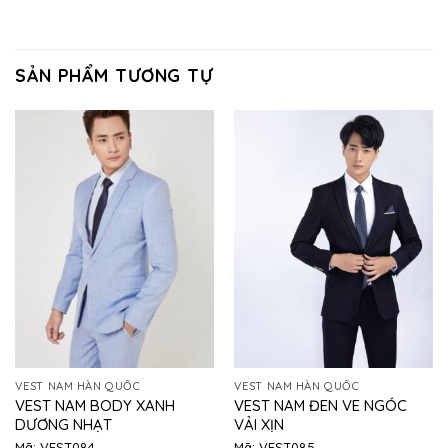
SẢN PHẨM TƯƠNG TỰ
VEST NAM HÀN QUỐC
VEST NAM HÀN QUỐC
VEST NAM BODY XANH
VEST NAM ĐEN VE NGÓC
DƯƠNG NHẠT
VẢI XỊN
Mã: VEST084
Mã: VEST085