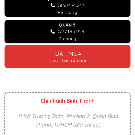
086.7474.247
Hết hàng
QUẬN 5
0777.195.929
Có hàng
ĐẶT MUA
GIAO HÀNG TẬN NƠI
Chi nhánh Bình Thạnh
11 Võ Trường Toản, Phường 2, Quận Bình
Thạnh, TPHCM (địa chỉ cũ)