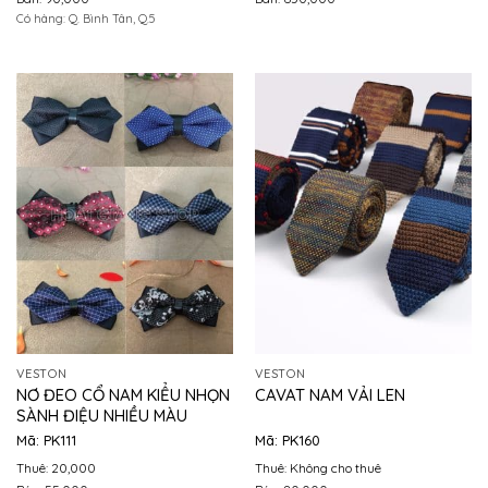
Có hàng: Q. Bình Tân, Q.5
VESTON
VESTON
NƠ ĐEO CỔ NAM KIỂU NHỌN
CAVAT NAM VẢI LEN
SÀNH ĐIỆU NHIỀU MÀU
Mã: PK111
Mã: PK160
Thuê: 20,000
Thuê: Không cho thuê