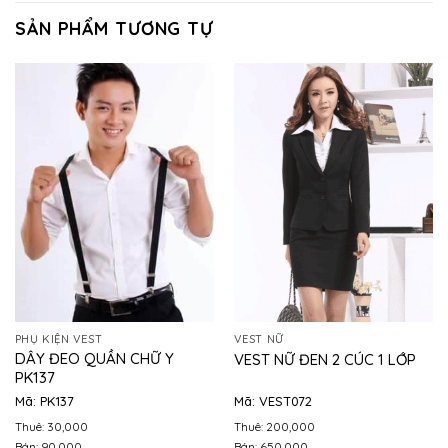
SẢN PHẨM TƯƠNG TỰ
PHỤ KIỆN VEST
VEST NỮ
DÂY ĐEO QUẦN CHỮ Y
VEST NỮ ĐEN 2 CÚC 1 LỚP
PK137
Mã: PK137
Mã: VEST072
Thuê: 30,000
Thuê: 200,000
Bán: 90,000
Bán: 650,000