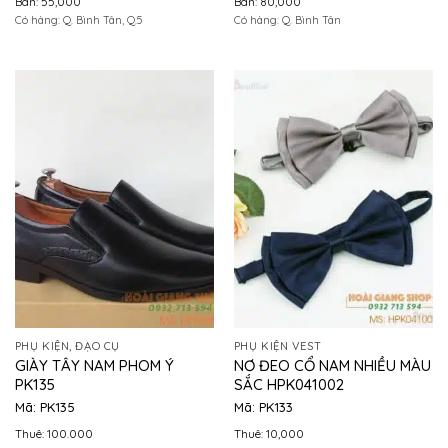
Bán: 55,000
Bán: 80,000
Có hàng: Q. Bình Tân, Q.5
Có hàng: Q. Bình Tân
PHỤ KIỆN, ĐẠO CỤ
PHỤ KIỆN VEST
GIÀY TÂY NAM PHOM Ý
NƠ ĐEO CỔ NAM NHIỀU MÀU
PK135
SẮC HPK041002
Mã: PK135
Mã: PK133
Thuê: 100.000
Thuê: 10,000