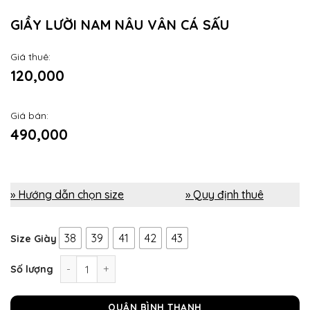
GIẦY LƯỜI NAM NÂU VÂN CÁ SẤU
Giá thuê:
120,000
Giá bán:
490,000
» Hướng dẫn chọn size
» Quy định thuê
38
39
41
42
43
Size Giày
Giầy lười nam nâu vân cá sấu số lượng
Số lượng
QUẬN BÌNH THẠNH