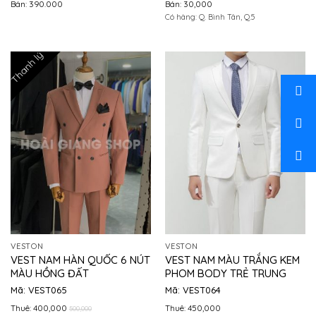
Bán: 390.000
Bán: 30,000
Có hàng: Q. Bình Tân, Q.5
Thanh lý
VESTON
VESTON
VEST NAM HÀN QUỐC 6 NÚT
VEST NAM MÀU TRẮNG KEM
MÀU HỒNG ĐẤT
PHOM BODY TRẺ TRUNG
Mã: VEST065
Mã: VEST064
Thuê: 400,000
Thuê: 450,000
500,000