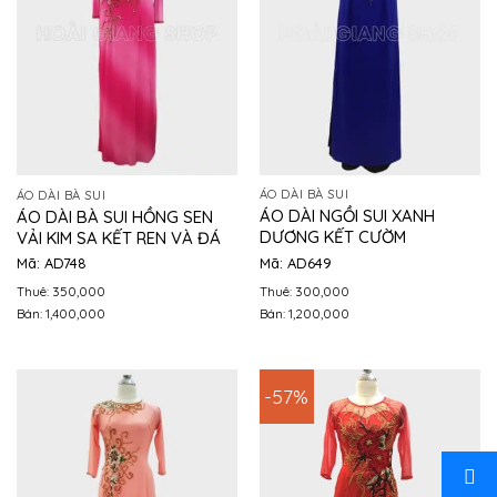
ÁO DÀI BÀ SUI
ÁO DÀI BÀ SUI
ÁO DÀI NGỒI SUI XANH
ÁO DÀI BÀ SUI HỒNG SEN
DƯƠNG KẾT CƯỜM
VẢI KIM SA KẾT REN VÀ ĐÁ
Mã: AD649
Mã: AD748
Thuê: 300,000
Thuê: 350,000
Bán: 1,200,000
Bán: 1,400,000
-57%