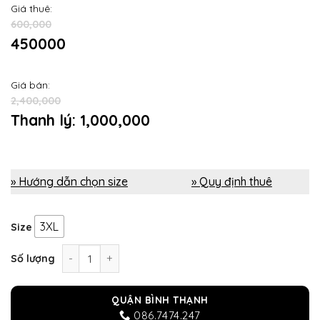
Giá thuê:
600,000
450000
Giá bán:
2,400,000
Thanh lý: 1,000,000
» Hướng dẫn chọn size
» Quy định thuê
3XL
Size
Áo dài cho mẹ màu đỏ tươi kết cườm số lượng
Số lượng
QUẬN BÌNH THẠNH
086.7474.247