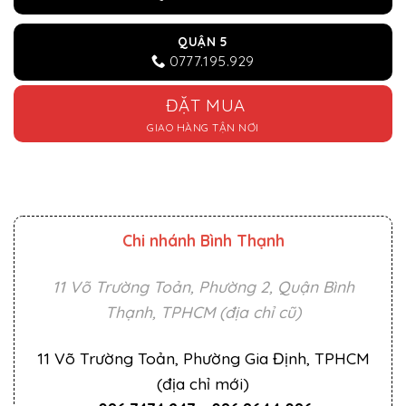
QUẬN 5
0777.195.929
ĐẶT MUA
GIAO HÀNG TẬN NƠI
Chi nhánh Bình Thạnh
11 Võ Trường Toản, Phường 2, Quận Bình
Thạnh, TPHCM (địa chỉ cũ)
11 Võ Trường Toản, Phường Gia Định, TPHCM
(địa chỉ mới)