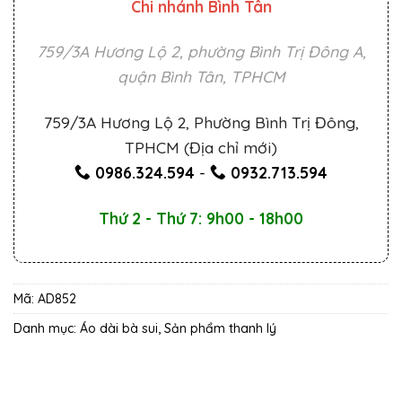
Chi nhánh Bình Tân
759/3A Hương Lộ 2, phường Bình Trị Đông A,
quận Bình Tân, TPHCM
759/3A Hương Lộ 2, Phường Bình Trị Đông,
TPHCM (Địa chỉ mới)
0986.324.594
-
0932.713.594
Thứ 2 - Thứ 7: 9h00 - 18h00
Mã:
AD852
Danh mục:
Áo dài bà sui
,
Sản phẩm thanh lý