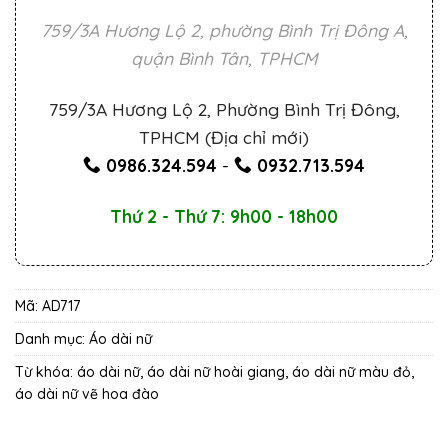
759/3A Hương Lộ 2, phường Bình Trị Đông A,
quận Bình Tân, TPHCM
759/3A Hương Lộ 2, Phường Bình Trị Đông,
TPHCM (Địa chỉ mới)
0986.324.594
-
0932.713.594
Thứ 2 - Thứ 7: 9h00 - 18h00
Mã:
AD717
Danh mục:
Áo dài nữ
Từ khóa:
áo dài nữ
,
áo dài nữ hoài giang
,
áo dài nữ màu đỏ
,
áo dài nữ vẽ hoa đào