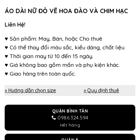
ÁO DÀI NỮ ĐỎ VẼ HOA ĐÀO VÀ CHIM HẠC
Liên Hệ!
♥ Sản phẩm: May, Bán, hoặc Cho thuê
♥ Có thể thay đổi màu sắc, kiểu dáng, chất liệu.
♥ Thời gian may từ 10 đến 15 ngày.
♥ Giá không bao gồm mấn và phụ kiện khác.
♥ Giao hàng trên toàn quốc.
» Hướng dẫn chọn size
» Quy định thuê
QUẬN BÌNH TÂN
0986.324.594
Hết hàng
QUẬN 5