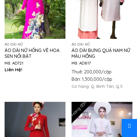
ÁO DÀI NỮ
ÁO DÀI NỮ
ÁO DÀI NỮ HỒNG VẼ HOA
ÁO DÀI BƯNG QUẢ NAM NỮ
SEN NỔI BẬT
MÀU HỒNG
Mã: AD721
Mã: AD817
Liên Hệ!
Thuê: 200,000/cặp
Bán: 1,300,000/cặp
Có hàng: Q. Bình Tân, Q.5
Hàng đặt