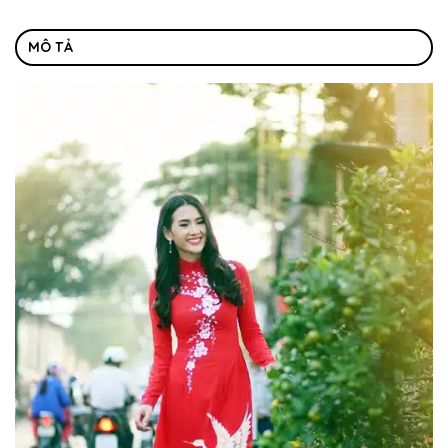
MÔ TẢ