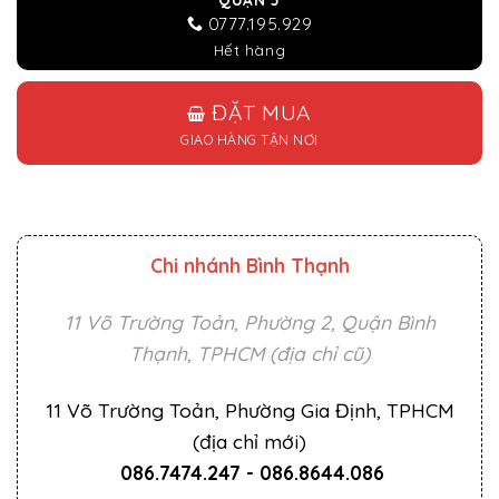
0777.195.929
Hết hàng
ĐẶT MUA
GIAO HÀNG TẬN NƠI
Chi nhánh Bình Thạnh
11 Võ Trường Toản, Phường 2, Quận Bình
Thạnh, TPHCM (địa chỉ cũ)
11 Võ Trường Toản, Phường Gia Định, TPHCM
(địa chỉ mới)
086.7474.247
-
086.8644.086