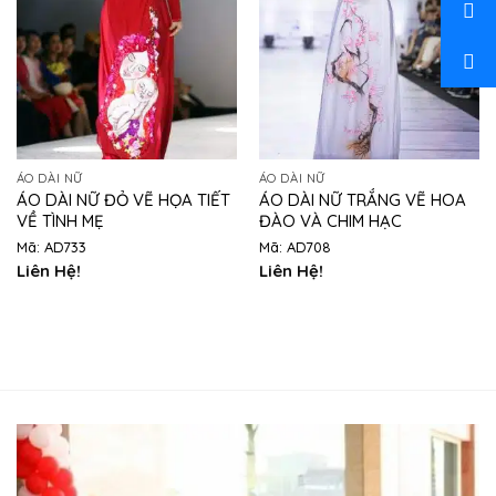
ÁO DÀI NỮ
ÁO DÀI NỮ
ÁO DÀI NỮ ĐỎ VẼ HỌA TIẾT
ÁO DÀI NỮ TRẮNG VẼ HOA
VỀ TÌNH MẸ
ĐÀO VÀ CHIM HẠC
Mã: AD733
Mã: AD708
Liên Hệ!
Liên Hệ!