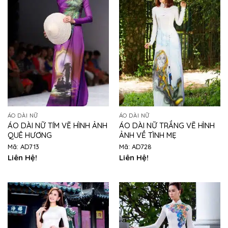
ÁO DÀI NỮ
ÁO DÀI NỮ
ÁO DÀI NỮ TÍM VẼ HÌNH ẢNH
ÁO DÀI NỮ TRẮNG VẼ HÌNH
QUÊ HƯƠNG
ẢNH VỀ TÌNH MẸ
Mã: AD713
Mã: AD728
Liên Hệ!
Liên Hệ!