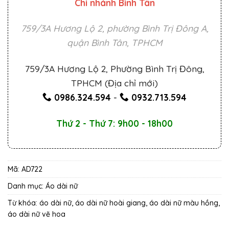
Chi nhánh Bình Tân
759/3A Hương Lộ 2, phường Bình Trị Đông A,
quận Bình Tân, TPHCM
759/3A Hương Lộ 2, Phường Bình Trị Đông,
TPHCM (Địa chỉ mới)
0986.324.594
-
0932.713.594
Thứ 2 - Thứ 7: 9h00 - 18h00
Mã:
AD722
Danh mục:
Áo dài nữ
Từ khóa:
áo dài nữ
,
áo dài nữ hoài giang
,
áo dài nữ màu hồng
,
áo dài nữ vẽ hoa