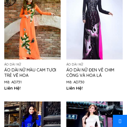
ÁO DÀI NỮ
ÁO DÀI NỮ
ÁO DÀI NỮ MÀU CAM TƯƠI
ÁO DÀI NỮ ĐEN VẼ CHIM
TRẺ VẼ HOA
CÔNG VÀ HOA LÁ
Mã: AD731
Mã: AD730
Liên Hệ!
Liên Hệ!