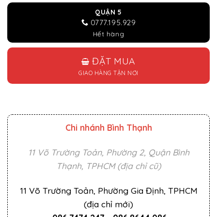
QUẬN 5
0777.195.929
Hết hàng
ĐẶT MUA
GIAO HÀNG TẬN NƠI
Chi nhánh Bình Thạnh
11 Võ Trường Toản, Phường 2, Quận Bình
Thạnh, TPHCM (địa chỉ cũ)
11 Võ Trường Toản, Phường Gia Định, TPHCM
(địa chỉ mới)