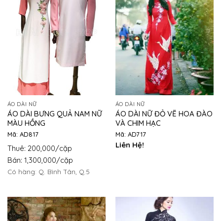
ÁO DÀI NỮ
ÁO DÀI NỮ
ÁO DÀI BƯNG QUẢ NAM NỮ
ÁO DÀI NỮ ĐỎ VẼ HOA ĐÀO
MÀU HỒNG
VÀ CHIM HẠC
Mã: AD817
Mã: AD717
Liên Hệ!
Thuê: 200,000/cặp
Bán: 1,300,000/cặp
Có hàng: Q. Bình Tân, Q.5