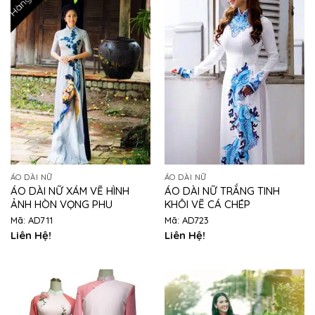
ÁO DÀI NỮ
ÁO DÀI NỮ
ÁO DÀI NỮ XÁM VẼ HÌNH
ÁO DÀI NỮ TRẮNG TINH
ẢNH HÒN VỌNG PHU
KHÔI VẼ CÁ CHÉP
Mã: AD711
Mã: AD723
Liên Hệ!
Liên Hệ!