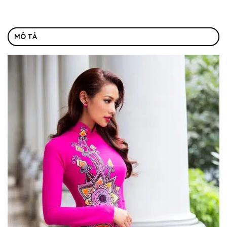
MÔ TẢ