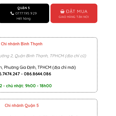
QUẬN 5
ĐẶT MUA
0777.195.929
GIAO HÀNG TẬN NƠI
Hết hàng
Chi nhánh Bình Thạnh
ường 2, Quận Bình Thạnh, TPHCM (địa chỉ cũ)
n, Phường Gia Định, TPHCM (địa chỉ mới)
.7474.247
-
086.8644.086
2 - chủ nhật: 9h00 - 18h00
Chi nhánh Quận 5