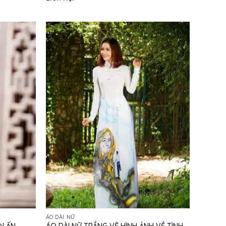
ÁO DÀI NỮ
N ẤN
ÁO DÀI NỮ TRẮNG VẼ HÌNH ẢNH VỀ TÌNH