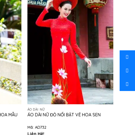
ÁO DÀI NỮ
 HOA MẪU
ÁO DÀI NỮ ĐỎ NỔI BẬT VẼ HOA SEN
Mã: AD732
Liên Hệ!