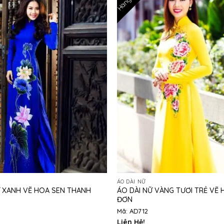
ÁO DÀI NỮ
Ữ XANH VẼ HOA SEN THANH
ÁO DÀI NỮ VÀNG TƯƠI TRẺ VẼ
ĐƠN
Mã: AD712
Liên Hệ!