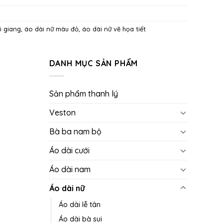
i giang
,
áo dài nữ màu đỏ
,
áo dài nữ vẽ họa tiết
DANH MỤC SẢN PHẨM
Sản phẩm thanh lý
Veston
Bà ba nam bộ
Áo dài cưới
Áo dài nam
Áo dài nữ
Áo dài lễ tân
Áo dài bà sui