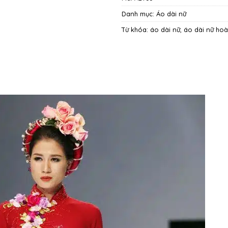
Danh mục:
Áo dài nữ
Từ khóa:
áo dài nữ
,
áo dài nữ hoà