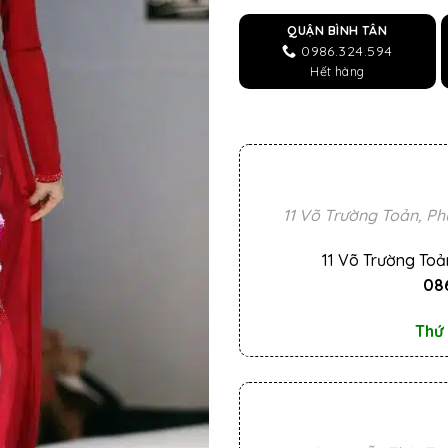
QUẬN BÌNH TÂN
0986.324.594
Hết hàng
11 Võ Trường Toản, Ph
11 Võ Trường Toả
086
Thứ 