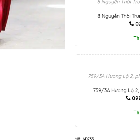
8 Nguyễn Thời Tru
8 Nguyễn Thời Tru
0
Th
759/3A Hương Lộ 2, ph
759/3A Hương Lộ 2, 
098
Th
Mã:
AD733