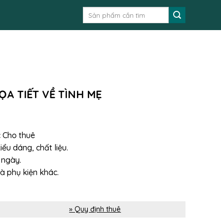
Tìm
kiếm:
ỌA TIẾT VỀ TÌNH MẸ
 Cho thuê
iểu dáng, chất liệu.
 ngày.
 phụ kiện khác.
» Quy định thuê