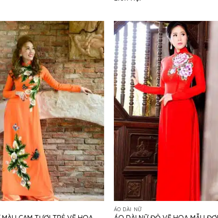
ÁO DÀI NỮ
ÁO DÀI NỮ ĐỎ VẼ HOA MẪU ĐƠ