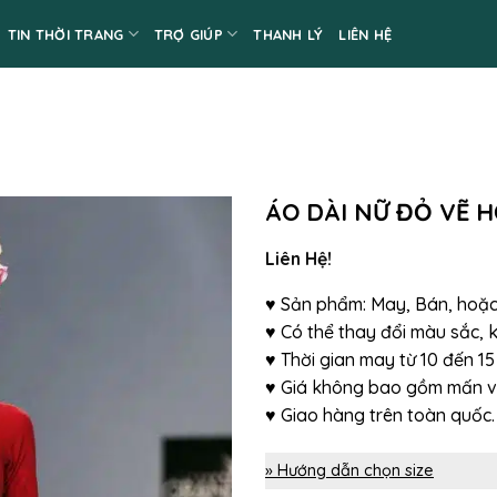
TIN THỜI TRANG
TRỢ GIÚP
THANH LÝ
LIÊN HỆ
ÁO DÀI NỮ ĐỎ VẼ H
Liên Hệ!
♥ Sản phẩm: May, Bán, hoặc
♥ Có thể thay đổi màu sắc, k
♥ Thời gian may từ 10 đến 15
♥ Giá không bao gồm mấn và
♥ Giao hàng trên toàn quốc.
» Hướng dẫn chọn size