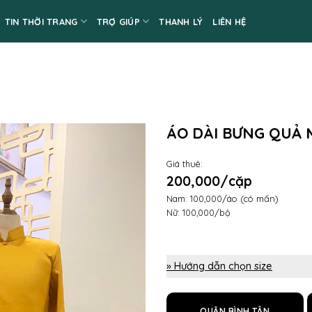
TIN THỜI TRANG
TRỢ GIÚP
THANH LÝ
LIÊN HỆ
ÁO DÀI BƯNG QUẢ
Giá thuê:
200,000/cặp
Nam: 100,000/áo (có mấn)
Nữ: 100,000/bộ
» Hướng dẫn chọn size
QUẬN BÌNH TÂN