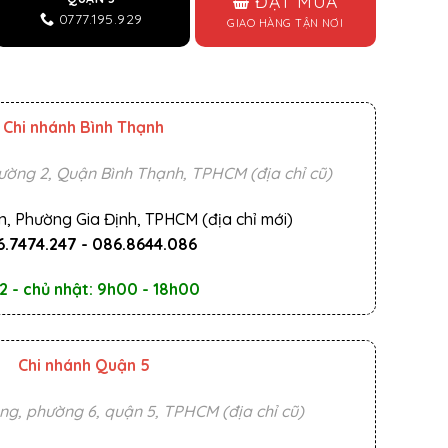
ĐẶT MUA
0777.195.929
GIAO HÀNG TẬN NƠI
Chi nhánh Bình Thạnh
ường 2, Quận Bình Thạnh, TPHCM (địa chỉ cũ)
n, Phường Gia Định, TPHCM (địa chỉ mới)
.7474.247
-
086.8644.086
2 - chủ nhật: 9h00 - 18h00
Chi nhánh Quận 5
ng, phường 6, quận 5, TPHCM (địa chỉ cũ)