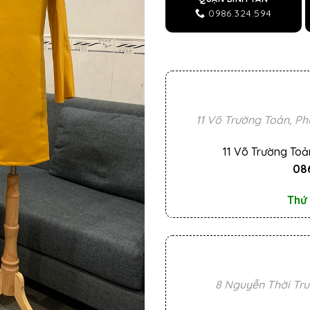
0986.324.594
11 Võ Trường Toản, Ph
11 Võ Trường Toả
086
Thứ 
8 Nguyễn Thời Tru