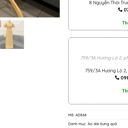
8 Nguyễn Thời Tru
0
Th
759/3A Hương Lộ 2, ph
759/3A Hương Lộ 2, 
098
Th
Mã:
AD864
Danh mục:
Áo dài bưng quả