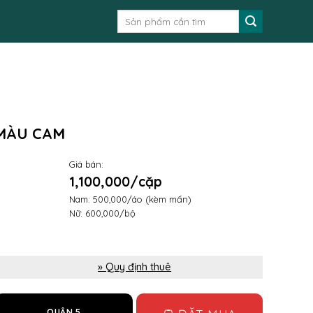
Tìm
kiếm:
 MÀU CAM
Giá bán:
1,100,000/cặp
Nam: 500,000/áo (kèm mấn)
Nữ: 600,000/bộ
» Quy định thuê
QUẬN 5