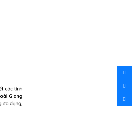
ết các tỉnh
oài Giang
g đa dạng,