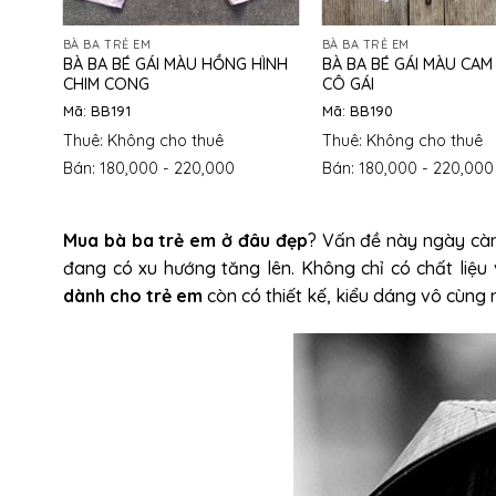
BÀ BA TRẺ EM
BÀ BA TRẺ EM
BÀ BA BÉ GÁI MÀU HỒNG HÌNH
BÀ BA BÉ GÁI MÀU CAM
CHIM CONG
CÔ GÁI
Mã: BB191
Mã: BB190
Thuê: Không cho thuê
Thuê: Không cho thuê
Bán: 180,000 - 220,000
Bán: 180,000 - 220,000
Mua bà ba trẻ em ở đâu đẹp
? Vấn đề này ngày cà
đang có xu hướng tăng lên. Không chỉ có chất liệu
dành cho trẻ em
còn có thiết kế, kiểu dáng vô cùng 