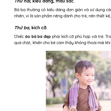
Thứ hai,
kiểu dáng, màu sắc.
Bà ba thường có kiểu dáng đơn giản và sử dụng cá
nhiên, vì là sản phẩm riêng dành cho trẻ, nên thiết kế
Thứ ba,
kích cỡ.
Chiếc
áo bà ba đẹp
phải kích cỡ phù hợp với trẻ. T
quá chật, khiến cho bé cảm thấy không thoải mái khi