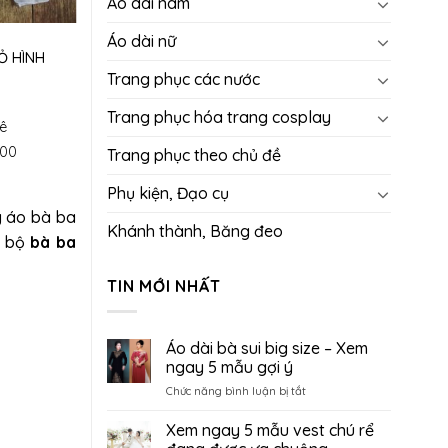
Áo dài nam
Áo dài nữ
Ỏ HÌNH
Trang phục các nước
Trang phục hóa trang cosplay
ê
000
Trang phục theo chủ đề
Phụ kiện, Đạo cụ
g áo bà ba
Khánh thành, Băng đeo
g bộ
bà ba
TIN MỚI NHẤT
Áo dài bà sui big size – Xem
ngay 5 mẫu gợi ý
ở
Chức năng bình luận bị tắt
Áo
dài
Xem ngay 5 mẫu vest chú rể
bà