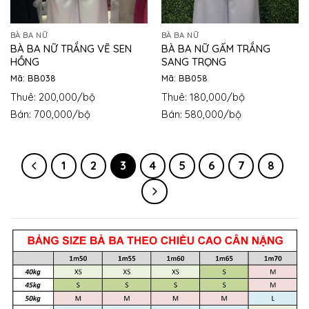
BÀ BA NỮ
BÀ BA NỮ
BÀ BA NỮ TRẮNG VẼ SEN
BÀ BA NỮ GẤM TRẮNG
HỒNG
SANG TRỌNG
Mã: BB038
Mã: BB058
Thuê: 200,000/bộ
Thuê: 180,000/bộ
Bán: 700,000/bộ
Bán: 580,000/bộ
1
2
3
4
5
6
7
8