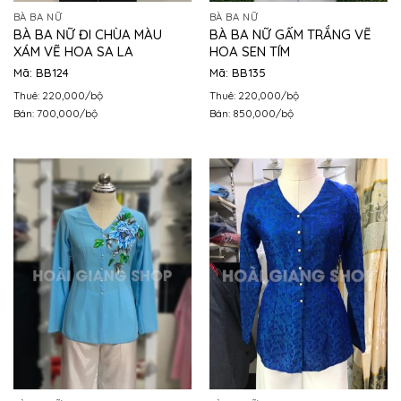
BÀ BA NỮ
BÀ BA NỮ
BÀ BA NỮ ĐI CHÙA MÀU
BÀ BA NỮ GẤM TRẮNG VẼ
XÁM VẼ HOA SA LA
HOA SEN TÍM
Mã: BB124
Mã: BB135
Thuê: 220,000/bộ
Thuê: 220,000/bộ
Bán: 700,000/bộ
Bán: 850,000/bộ