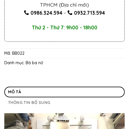
TPHCM (Địa chỉ mới)
0986.324.594
-
0932.713.594
Thứ 2 - Thứ 7: 9h00 - 18h00
Mã:
BB022
Danh mục:
Bà ba nữ
MÔ TẢ
THÔNG TIN BỔ SUNG