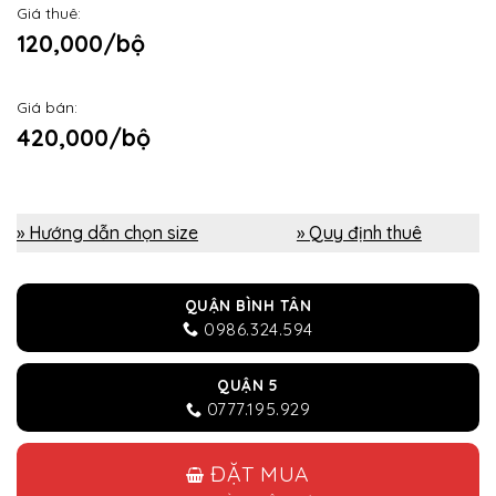
Giá thuê:
120,000/bộ
Giá bán:
420,000/bộ
» Hướng dẫn chọn size
» Quy định thuê
QUẬN BÌNH TÂN
0986.324.594
QUẬN 5
0777.195.929
ĐẶT MUA