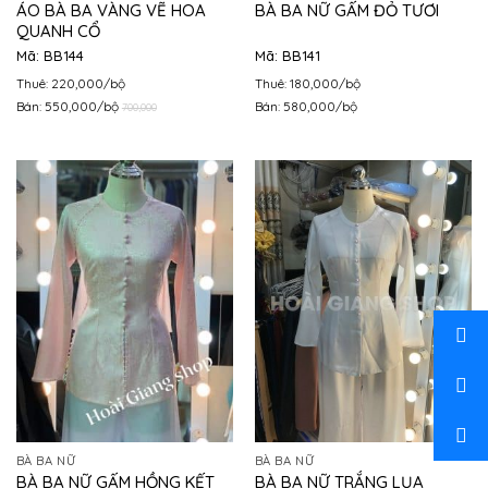
ÁO BÀ BA VÀNG VẼ HOA
BÀ BA NỮ GẤM ĐỎ TƯƠI
QUANH CỔ
Mã: BB144
Mã: BB141
Thuê: 220,000/bộ
Thuê: 180,000/bộ
Bán: 550,000/bộ
Bán: 580,000/bộ
700,000
BÀ BA NỮ
BÀ BA NỮ
BÀ BA NỮ GẤM HỒNG KẾT
BÀ BA NỮ TRẮNG LỤA