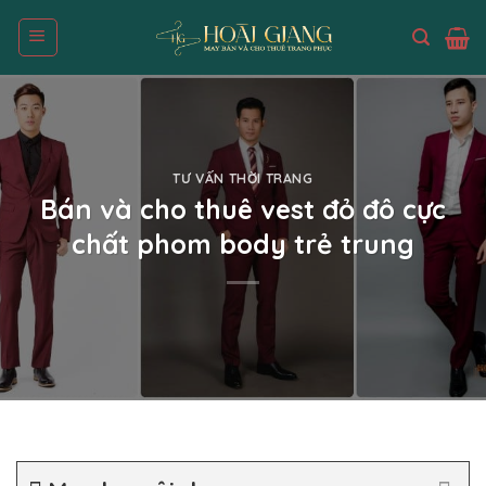
Skip
to
content
TƯ VẤN THỜI TRANG
Bán và cho thuê vest đỏ đô cực
chất phom body trẻ trung