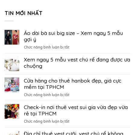
TIN MỚI NHẤT
Áo dài bà sui big size – Xem ngay 5 mẫu
gợi ý
ở
Chức năng bình luận bị tắt
Áo
Xem ngay 5 mẫu vest chú rể đang được ưa
dài
bà
chuộng
sui
big
Cửa hàng cho thuê hanbok đẹp, giá cực
size
mềm tại TPHCM
–
Xem
ở
Chức năng bình luận bị tắt
ngay
Cửa
5
Check-in nơi thuê vest sui gia vừa đẹp vừa
hàng
mẫu
cho
rẻ tại TPHCM
gợi
thuê
ở
Chức năng bình luận bị tắt
ý
hanbok
Check-
đẹp,
Địa chỉ thuê vest cưới, vest chú rể không
in
giá