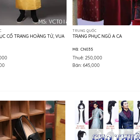
C
TRUNG QUỐC
ỤC CỔ TRANG HOÀNG TỬ, VUA
TRANG PHỤC NGŨ A CA
Mã: CN035
,000
Thuê: 250,000
000
Bán: 645,000