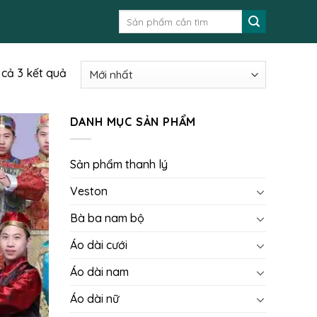
Tìm
kiếm:
t cả 3 kết quả
DANH MỤC SẢN PHẨM
Sản phẩm thanh lý
Veston
Bà ba nam bộ
Áo dài cưới
Áo dài nam
Áo dài nữ