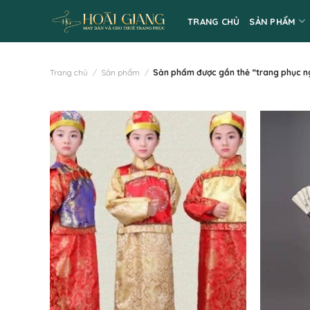
Skip
TRANG CHỦ
SẢN PHẨM
to
content
Trang chủ
/
Sản phẩm
/
Sản phẩm được gắn thẻ “trang phục n