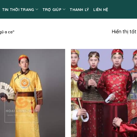
TIN THỜI TRANG
TRỢ GIÚP
THANH LÝ
LIÊN HỆ
Hiển thị tấ
gũ a ca”