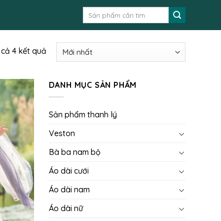
Tìm
kiếm:
t cả 4 kết quả
DANH MỤC SẢN PHẨM
Sản phẩm thanh lý
Veston
Bà ba nam bộ
Áo dài cưới
Áo dài nam
Áo dài nữ