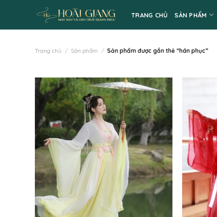
Skip
TRANG CHỦ
SẢN PHẨM
to
content
Trang chủ
/
Sản phẩm
/
Sản phẩm được gắn thẻ “hán phục”