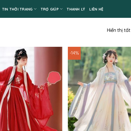
TIN THỜI TRANG
TRỢ GIÚP
THANH LÝ
LIÊN HỆ
Hiển thị tấ
-14%