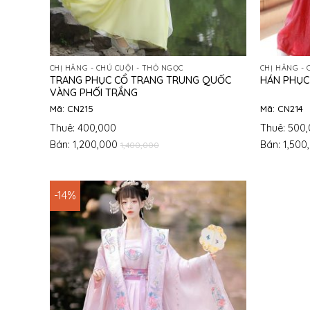
CHỊ HẰNG - CHÚ CUỘI - THỎ NGỌC
CHỊ HẰNG - 
TRANG PHỤC CỔ TRANG TRUNG QUỐC
HÁN PHỤC
VÀNG PHỐI TRẮNG
Mã: CN215
Mã: CN214
Thuê: 400,000
Thuê: 500
Bán: 1,200,000
Bán: 1,500
1,400,000
-14%