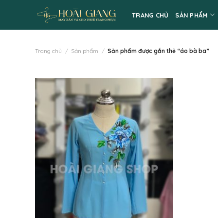
Skip
TRANG CHỦ
SẢN PHẨM
to
content
Trang chủ
/
Sản phẩm
/
Sản phẩm được gắn thẻ “áo bà ba”